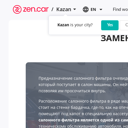
/
Kazan
EN
Find wo
Kazan
is your city?
Yes
C
ЗАМЕ
Предназначение салонного фильтра очеви
который поступает в салон машины. Он нейт
позволяя им просочиться внутрь.
Расположение салонного фильтра в ряде маш
стоит на стенке бардачка, где-то, как на оте
помещают под капот в специальную кассету
салонного фильтра является одной из са
техническому обслуживанию автомобиля, но