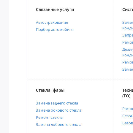
Связанные услуги
Сист
Автострахование
Замен
конд
Подбор автомобиля
Запр
Ремо
Дези
конд
Ремо
Заме
Стекла, фары
Техн
(ТО)
Замена заднего стекла
Расш
Замена бокового стекла
Сезо
Ремонт стекла
Базов
Замена лобового стекла