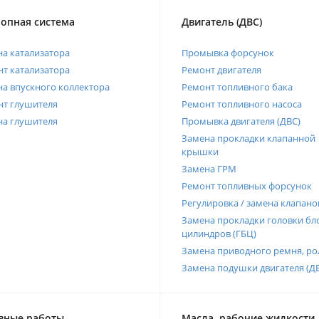
опная система
Двигатель (ДВС)
а катализатора
Промывка форсунок
т катализатора
Ремонт двигателя
а впускного коллектора
Ремонт топливного бака
нт глушителя
Ремонт топливного насоса
на глушителя
Промывка двигателя (ДВС)
Замена прокладки клапанной
крышки
Замена ГРМ
Ремонт топливных форсунок
Регулировка / замена клапано
Замена прокладки головки бл
цилиндров (ГБЦ)
Замена приводного ремня, ро
Замена подушки двигателя (Д
вные работы
Масла, рабочие жидкости,