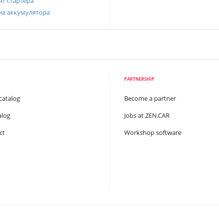
т стартера
на аккумулятора
PARTNERSHIP
catalog
Become a partner
alog
Jobs at ZEN.CAR
ct
Workshop software