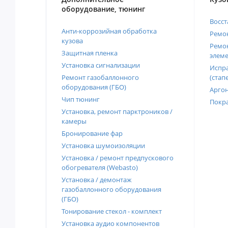
оборудование, тюнинг
Восст
Анти-коррозийная обработка
Ремон
кузова
Ремон
Защитная пленка
элеме
Установка сигнализации
Испра
Ремонт газобаллонного
(стап
оборудования (ГБО)
Аргон
Чип тюнинг
Покра
Установка, ремонт парктроников /
камеры
Бронирование фар
Установка шумоизоляции
Установка / ремонт предпускового
обогревателя (Webasto)
Установка / демонтаж
газобаллонного оборудования
(ГБО)
Тонирование стекол - комплект
Установка аудио компонентов