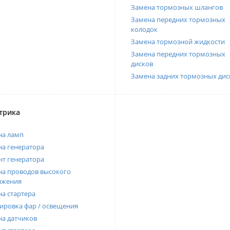
Замена тормозных шлангов
Замена передних тормозных
колодок
Замена тормозной жидкости
Замена передних тормозных
дисков
Замена задних тормозных дис
трика
на ламп
а генератора
т генератора
а проводов высокого
яжения
а стартера
ировка фар / освещения
а датчиков