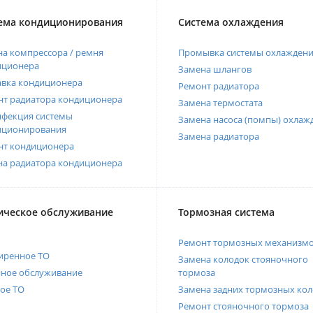
ема кондиционирования
Система охлаждения
а компрессора / ремня
Промывка системы охлажден
иционера
Замена шлангов
авка кондиционера
Ремонт радиатора
нт радиатора кондиционера
Замена термостата
нфекция системы
Замена насоса (помпы) охлаж
иционирования
Замена радиатора
нт кондиционера
на радиатора кондиционера
ическое обслуживание
Тормозная система
Ремонт тормозных механизм
иренное ТО
Замена колодок стояночного
нное обслуживание
тормоза
ое ТО
Замена задних тормозных кол
Ремонт стояночного тормоза