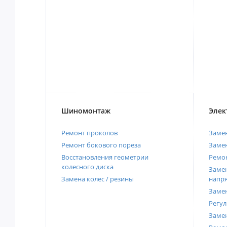
Шиномонтаж
Элек
Ремонт проколов
Заме
Ремонт бокового пореза
Замен
Восстановления геометрии
Ремон
колесного диска
Замен
Замена колес / резины
напр
Замен
Регул
Замен