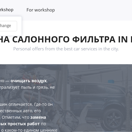
For workshop
rkshop
hange
НА САЛОННОГО ФИЛЬТРА IN 
Personal offers from the best car services in the city.
дно —
очищать воздух
,
рализует пыль и грязь, не
ин отличается. Где-то он
чественных авто, его
. Отметим, что
замена
мых простых работ
по
 о каком-то едином ценнике