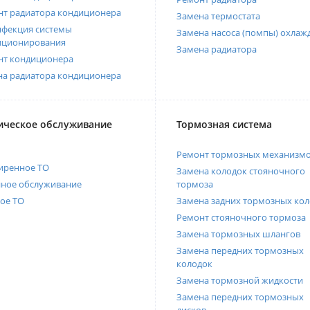
нт радиатора кондиционера
Замена термостата
нфекция системы
Замена насоса (помпы) охлаж
иционирования
Замена радиатора
нт кондиционера
на радиатора кондиционера
ическое обслуживание
Тормозная система
Ремонт тормозных механизм
иренное ТО
Замена колодок стояночного
нное обслуживание
тормоза
ое ТО
Замена задних тормозных кол
Ремонт стояночного тормоза
Замена тормозных шлангов
Замена передних тормозных
колодок
Замена тормозной жидкости
Замена передних тормозных