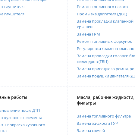
нт глушителя
Ремонт топливного насоса
на глушителя
Промывка двигателя (ДВС)
Замена прокладки клапанной
крышки
Замена ГРМ
Ремонт топливных форсунок
Регулировка / замена клапано
Замена прокладки головки бл
цилиндров (ГБЦ)
Замена приводного ремня, ро
Замена подушки двигателя (Д
вные работы
Масла, рабочие жидкости,
фильтры
ановление после ДТП
Замена топливного фильтра
т кузовного элемента
Замена жидкости ГУР
т + покраска кузовного
нта
Замена свечей