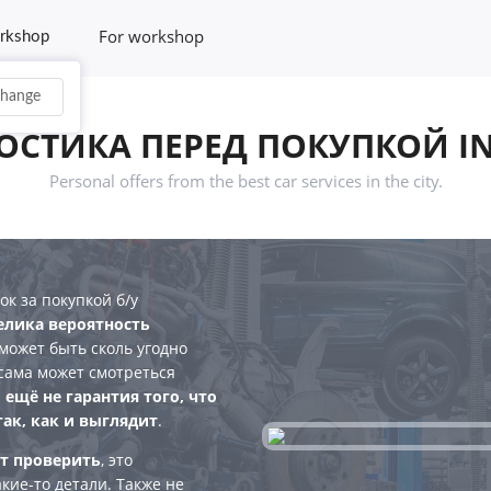
For workshop
rkshop
hange
ОСТИКА ПЕРЕД ПОКУПКОЙ IN
Personal offers from the best car services in the city.
к за покупкой б/у
елика вероятность
может быть сколь угодно
сама может смотреться
 ещё не гарантия того, что
ак, как и выглядит
.
т проверить
, это
акие-то детали. Также не