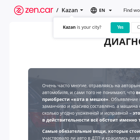
/
Kazan
EN
Find wo
Kazan
is your city?
Yes
C
ДИАГН
Очень часто многие, отравляясь на авторыно
автомобиля, и сами того не понимают, что
в
приобрести «кота в мешке»
. Объявление 
заманчиво и красиво составлено, а машина 
сколько угодно ухоженной и исправной –
это
в действительности всё обстоит именно т
Самые обязательные вещи, которые стои
участвовало ли авто в ДТП и красились ли к