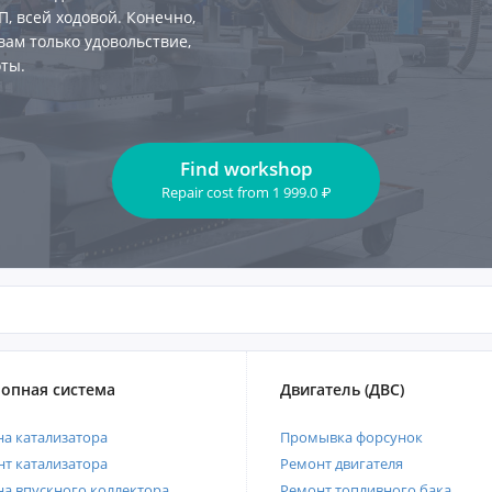
, всей ходовой. Конечно,
вам только удовольствие,
ты.
Find workshop
Repair cost
from
1 999.0
₽
опная система
Двигатель (ДВС)
а катализатора
Промывка форсунок
т катализатора
Ремонт двигателя
а впускного коллектора
Ремонт топливного бака