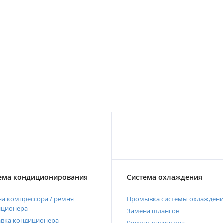
ема кондиционирования
Система охлаждения
а компрессора / ремня
Промывка системы охлажден
иционера
Замена шлангов
авка кондиционера
Ремонт радиатора