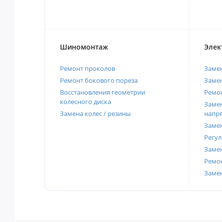
Шиномонтаж
Элек
Ремонт проколов
Заме
Ремонт бокового пореза
Замен
Восстановления геометрии
Ремон
колесного диска
Замен
Замена колес / резины
напр
Замен
Регул
Замен
Ремон
Заме