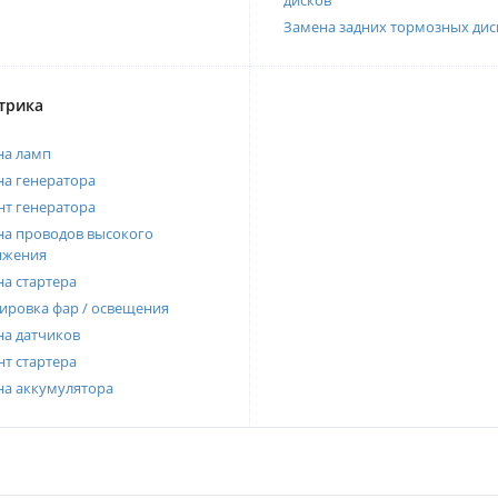
дисков
Замена задних тормозных дис
трика
на ламп
а генератора
т генератора
а проводов высокого
яжения
а стартера
ировка фар / освещения
а датчиков
т стартера
на аккумулятора