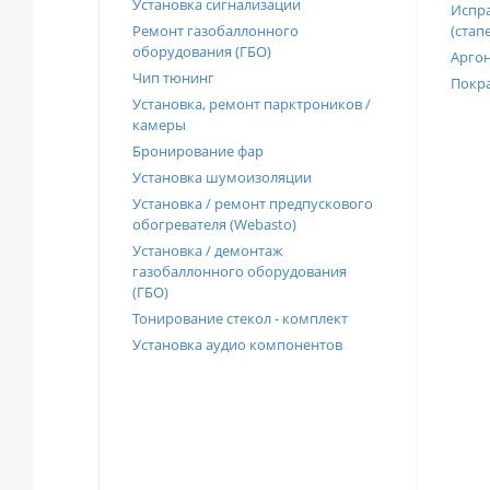
Установка сигнализации
Испра
Ремонт газобаллонного
(стап
оборудования (ГБО)
Аргон
Чип тюнинг
Покра
Установка, ремонт парктроников /
камеры
Бронирование фар
Установка шумоизоляции
Установка / ремонт предпускового
обогревателя (Webasto)
Установка / демонтаж
газобаллонного оборудования
(ГБО)
Тонирование стекол - комплект
Установка аудио компонентов