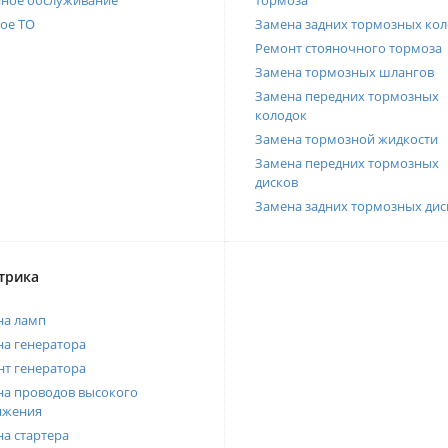
нное обслуживание
тормоза
ое ТО
Замена задних тормозных кол
Ремонт стояночного тормоза
Замена тормозных шлангов
Замена передних тормозных
колодок
Замена тормозной жидкости
Замена передних тормозных
дисков
Замена задних тормозных дис
трика
на ламп
а генератора
т генератора
а проводов высокого
яжения
а стартера