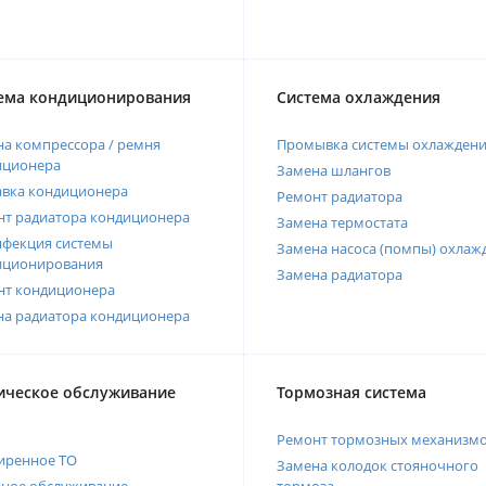
ема кондиционирования
Система охлаждения
а компрессора / ремня
Промывка системы охлажден
иционера
Замена шлангов
авка кондиционера
Ремонт радиатора
нт радиатора кондиционера
Замена термостата
нфекция системы
Замена насоса (помпы) охлаж
иционирования
Замена радиатора
нт кондиционера
на радиатора кондиционера
ическое обслуживание
Тормозная система
Ремонт тормозных механизм
иренное ТО
Замена колодок стояночного