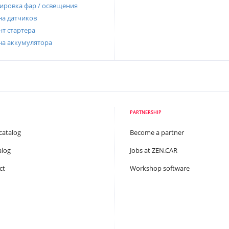
ировка фар / освещения
а датчиков
т стартера
на аккумулятора
PARTNERSHIP
catalog
Become a partner
alog
Jobs at ZEN.CAR
ct
Workshop software