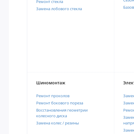
Сезо
Ремонт стекла
Базов
Замена лобового стекла
Шиномонтаж
Элек
Ремонт проколов
Заме
Ремонт бокового пореза
Замен
Восстановления геометрии
Ремон
колесного диска
Замен
Замена колес / резины
напр
Замен