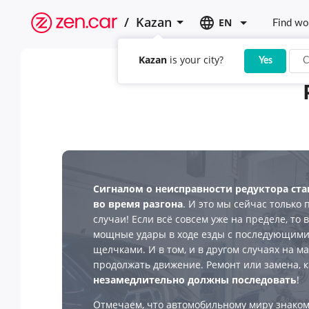
/
Kazan
EN
Find wo
Kazan
is your city?
Yes
C
Сигналом о неисправности редуктора ст
во время разгона
. И это мы сейчас только
случаи! Если всё совсем уже на пределе, то
мощные удары в ходе езды с последующими,
щелчками. И в том, и в другом случаях на 
продолжать движение. Ремонт или замена, к
незамедлительно должны последовать
!
Отмечаем, что автомобильному миру знаком