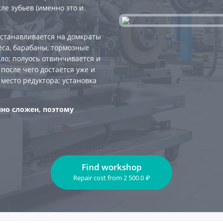
ле зубьев (именно это и
устанавливается на домкраты
ёса, барабаны, тормозные
ло; полуось отвинчивается и
после чего достаётся уже и
 место редуктора; установка
чно сложен, поэтому
Find workshop
Repair cost
from
2 500.0
₽