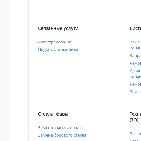
Связанные услуги
Сист
Автострахование
Замен
конд
Подбор автомобиля
Запр
Ремо
Дези
конд
Ремо
Заме
Стекла, фары
Техн
(ТО)
Замена заднего стекла
Расш
Замена бокового стекла