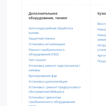
Дополнительное
Кузо
оборудование, тюнинг
Восст
Анти-коррозийная обработка
Ремон
кузова
Ремон
Защитная пленка
элеме
Установка сигнализации
Испра
Ремонт газобаллонного
(стап
оборудования (ГБО)
Аргон
Чип тюнинг
Покра
Установка, ремонт парктроников /
камеры
Бронирование фар
Установка шумоизоляции
Установка / ремонт предпускового
обогревателя (Webasto)
Установка / демонтаж
газобаллонного оборудования