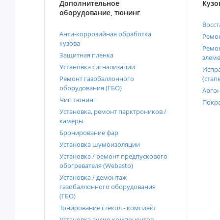
Дополнительное
Кузо
оборудование, тюнинг
Восст
Анти-коррозийная обработка
Ремон
кузова
Ремон
Защитная пленка
элеме
Установка сигнализации
Испра
Ремонт газобаллонного
(стап
оборудования (ГБО)
Аргон
Чип тюнинг
Покра
Установка, ремонт парктроников /
камеры
Бронирование фар
Установка шумоизоляции
Установка / ремонт предпускового
обогревателя (Webasto)
Установка / демонтаж
газобаллонного оборудования
(ГБО)
Тонирование стекол - комплект
Установка аудио компонентов