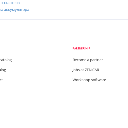
т стартера
на аккумулятора
PARTNERSHIP
catalog
Become a partner
alog
Jobs at ZEN.CAR
ct
Workshop software