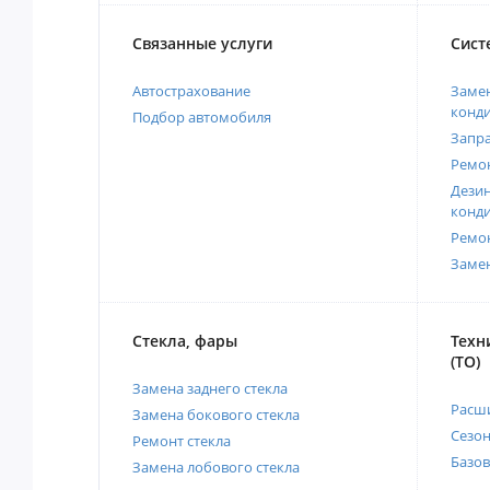
Связанные услуги
Сист
Автострахование
Замен
конд
Подбор автомобиля
Запр
Ремо
Дези
конд
Ремо
Заме
Стекла, фары
Техн
(ТО)
Замена заднего стекла
Расш
Замена бокового стекла
Сезо
Ремонт стекла
Базов
Замена лобового стекла