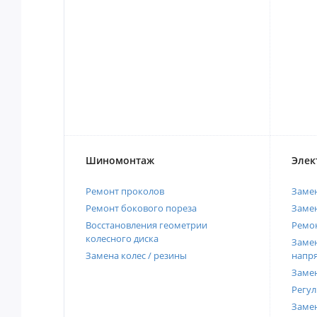
Шиномонтаж
Элек
Ремонт проколов
Заме
Ремонт бокового пореза
Замен
Восстановления геометрии
Ремон
колесного диска
Замен
Замена колес / резины
напр
Замен
Регул
Замен