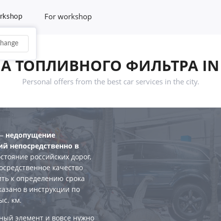
For workshop
rkshop
hange
А ТОПЛИВНОГО ФИЛЬТРА IN
Personal offers from the best car services in the city.
 —
недопущение
ий непосредственно в
остояние российских дорог,
осредственное качество
ить к определению срока
казано в инструкции по
с. км.
нный элемент и вовсе нужно