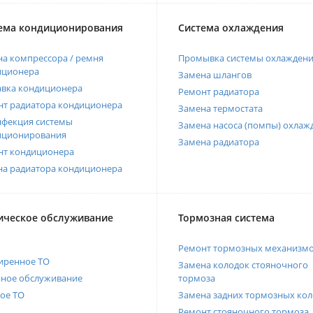
ема кондиционирования
Система охлаждения
а компрессора / ремня
Промывка системы охлажден
иционера
Замена шлангов
авка кондиционера
Ремонт радиатора
нт радиатора кондиционера
Замена термостата
нфекция системы
Замена насоса (помпы) охлаж
иционирования
Замена радиатора
нт кондиционера
на радиатора кондиционера
ическое обслуживание
Тормозная система
Ремонт тормозных механизм
иренное ТО
Замена колодок стояночного
нное обслуживание
тормоза
ое ТО
Замена задних тормозных кол
Ремонт стояночного тормоза