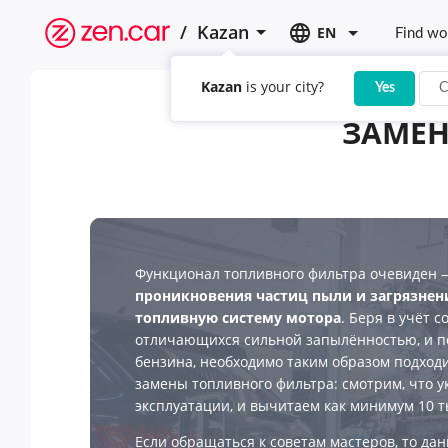
/
Kazan
EN
Find wo
Kazan
is your city?
Yes
C
ЗАМЕН
Функционал топливного фильтра очевиден
проникновения частиц пыли и загрязнен
топливную систему мотора
. Беря в учёт с
отличающихся сильной запылённостью, и п
бензина, необходимо таким образом подход
замены топливного фильтра: смотрим, что у
эксплуатации, и вычитаем как минимум 10 ты
Если обращаться к советам мастеров, то да