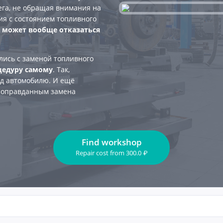
ега, не обращая внимания на
ия с состоянием топливного
 может вообще отказаться
ались с заменой топливного
цедуру самому
. Так,
ед автомобилю. И ещё
а оправданным замена
Find workshop
Repair cost
from
300.0
₽