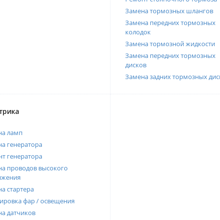
Замена тормозных шлангов
Замена передних тормозных
колодок
Замена тормозной жидкости
Замена передних тормозных
дисков
Замена задних тормозных дис
трика
на ламп
а генератора
т генератора
а проводов высокого
яжения
а стартера
ировка фар / освещения
а датчиков