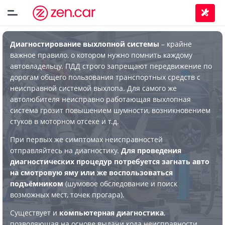
Диагностирование выхлопной системы
– крайне
важное правило, о котором нужно помнить каждому
автовладельцу. ПДД строго запрещают передвижение по
дорогам общего пользования транспортных средств с
неисправной системой выхлопа. Для самого же
автолюбителя неисправно работающая выхлопная
система грозит повышением шумности, возникновением
стуков в моторном отсеке и т.д.
При первых же симптомах неисправностей
отправляйтесь на диагностику.
Для проведения
диагностических процедур потребуется загнать авто
на смотровую яму или же воспользоваться
подъёмником
(шумовое обследование и поиск
возможных мест, точек прогара).
Существует и
компьютерная диагностика
,
позволяющая на основе выдачи кода неисправности