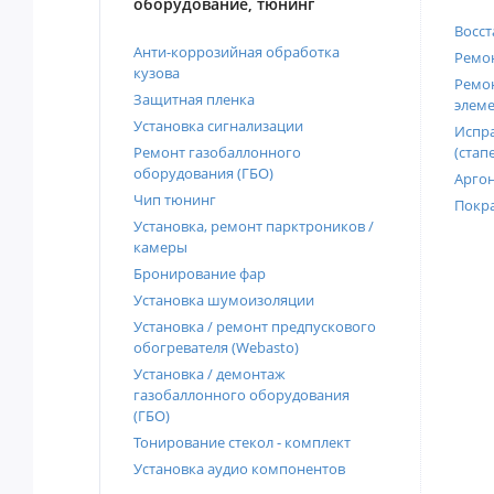
оборудование, тюнинг
Восст
Анти-коррозийная обработка
Ремон
кузова
Ремон
Защитная пленка
элеме
Установка сигнализации
Испра
Ремонт газобаллонного
(стап
оборудования (ГБО)
Аргон
Чип тюнинг
Покра
Установка, ремонт парктроников /
камеры
Бронирование фар
Установка шумоизоляции
Установка / ремонт предпускового
обогревателя (Webasto)
Установка / демонтаж
газобаллонного оборудования
(ГБО)
Тонирование стекол - комплект
Установка аудио компонентов