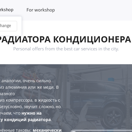
For workshop
rkshop
hange
РАДИАТОРА КОНДИЦИОНЕРА 
Personal offers from the best car services in the city.
 аналогии, очень сильно
из алюминия или же меди. В
разного
из компрессора, в жидкость с
езусловно, звучит сложно, но
ечаем, что
нужно на
ку кондиций радиатора
.
нённые таковы:
механически