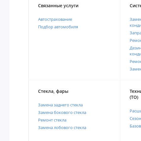
Связанные услуги
Сист
Автострахование
Замен
конд
Подбор автомобиля
Запр
Ремо
Дези
конд
Ремо
Заме
Стекла, фары
Техн
(ТО)
Замена заднего стекла
Расш
Замена бокового стекла
Сезо
Ремонт стекла
Базов
Замена лобового стекла