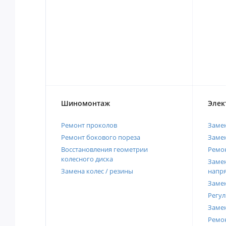
Шиномонтаж
Элек
Ремонт проколов
Заме
Ремонт бокового пореза
Замен
Восстановления геометрии
Ремон
колесного диска
Замен
Замена колес / резины
напр
Замен
Регул
Замен
Ремон