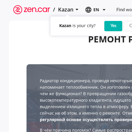
/
Kazan
EN
Find wo
Kazan
is your city?
Yes
C
РЕМОНТ 
Радиатор кондиционера, проводя некоторые
напоминает теплообменник. Он изготовлен 
чём же функционал? В превращении газооб
высокотемпературного хладагента, идущего 
выделением излишнего тепла в атмосферу. Б
сейчас не об этом, а именно о ремонте. Отм
регулярной основе осуществлять провер
В чём причина поломок? Самые распростра