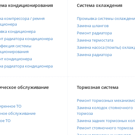
ема кондиционирования
Система охлаждения
а компрессора / ремня
Промывка системы охлажден
иционера
Замена шлангов
авка кондиционера
Ремонт радиатора
нт радиатора кондиционера
Замена термостата
нфекция системы
Замена насоса (помпы) охлаж
иционирования
Замена радиатора
нт кондиционера
на радиатора кондиционера
ическое обслуживание
Тормозная система
Ремонт тормозных механизм
иренное ТО
Замена колодок стояночного
нное обслуживание
тормоза
ое ТО
Замена задних тормозных кол
Ремонт стояночного тормоза