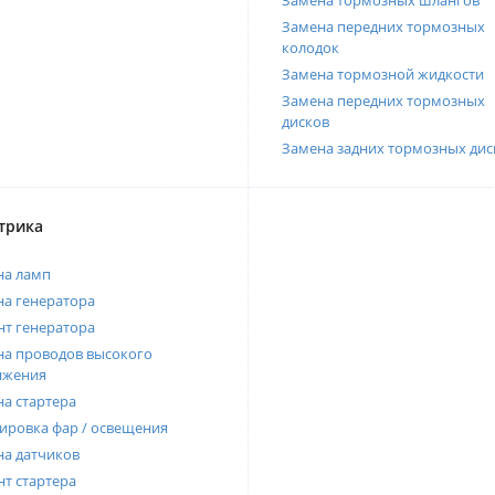
Замена тормозных шлангов
Замена передних тормозных
колодок
Замена тормозной жидкости
Замена передних тормозных
дисков
Замена задних тормозных дис
трика
на ламп
а генератора
т генератора
а проводов высокого
яжения
а стартера
ировка фар / освещения
а датчиков
т стартера