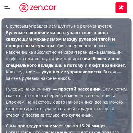
С рулевым управлением шутить не рекомендуется.
Рулевые наконечники выступают своего рода
связующим механизмом между рулевой тягой и
поворотным кулаком
. Для совершенно нового
наконечника абсолютно не характерен даже малейший
люфт, но при эксплуатации машины
неизбежен износ
специального вкладыша, а потому и люфт возникает
.
Как следствие —
ухудшение управляемости
. Выход —
замена рулевых наконечников.
Рулевые наконечники —
простой расходник
. Этим хотим
сказать, что просто берёшь и меняешь его на новый.
Впрочем, на некоторых авто наконечники всё же можно
отремонтировать, удалив старый вкладыш, который
стёрся, и поставив только что купленный.
Сама
процедура занимает где-то 15-20 минут.
Согласитесь, что совсем немного. И вот какое правило