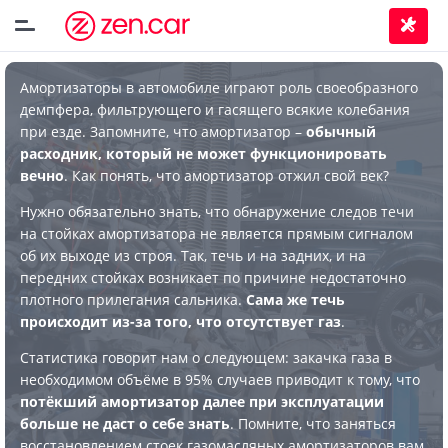
Амортизаторы в автомобиле играют роль своеобразного
демпфера, фильтрующего и гасящего всякие колебания
при езде. Запомните, что амортизатор –
обычный
расходник, который не может функционировать
вечно
. Как понять, что амортизатор отжил свой век?
Нужно обязательно знать, что обнаружение следов течи
на стойках амортизатора не является прямым сигналом
об их выходе из строя. Так, течь и на задних, и на
передних стойках возникает по причине недостаточно
плотного прилегания сальника.
Сама же течь
происходит из-за того, что отсутствует газ
.
Статистика говорит нам о следующем: закачка газа в
необходимом объёме в 95% случаев приводит к тому, что
потёкший амортизатор далее при эксплуатации
больше не даст о себе знать
. Помните, что заняться
восстановлением стоек газомасляных амортизаторов вам