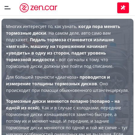
Многих интересует то, как узнать,
когда пора менять
тормозные диски
. На самом деле, авто само вам
подскажет.
Педаль тормоза становится излишне
«мягкой», машину на торможении начинает
«уводить» в одну из сторон, падает уровень
тормозной жидкости
– вот сигналы к тому, что
тормозные диски должны уже пойти под списание.
Для большей точности «диагноза»
проводится и
измерение толщины тормозных дисков
. Оно
происходит при помощи обыкновенного штангенциркуля.
Тормозные диски меняются попарно (попарно – на
одной из осей)
. Как и в случае с колодками, передние
тормозные диски изнашиваются заметно быстрее, а
потому их и меняют чаще. И передние, и задние
тормозные диски меняются по одной и той же схеме – тут
никаких особенностей очевидных мы не выделим. Если