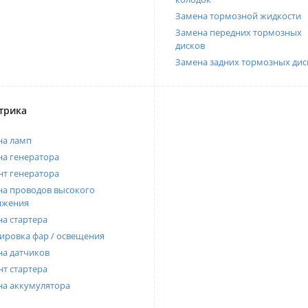
Замена тормозной жидкости
Замена передних тормозных
дисков
Замена задних тормозных дис
трика
на ламп
а генератора
т генератора
а проводов высокого
яжения
а стартера
ировка фар / освещения
а датчиков
т стартера
на аккумулятора