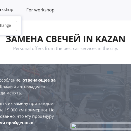
For workshop
rkshop
hange
ЗАМЕНА СВЕЧЕЙ IN KAZAN
Personal offers from the best car services in the city.
особление,
отвечающее за
 Каждый автовладелец
гда менять.
ять их замену при каждом
а 15 000 км примерно). Но
ованно, что эту процедуру
сяч пройденных