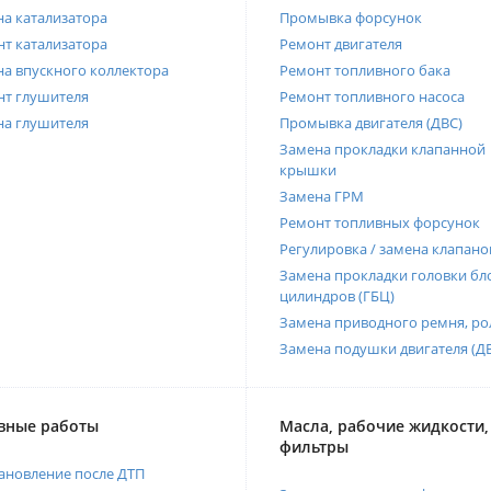
а катализатора
Промывка форсунок
т катализатора
Ремонт двигателя
а впускного коллектора
Ремонт топливного бака
нт глушителя
Ремонт топливного насоса
на глушителя
Промывка двигателя (ДВС)
Замена прокладки клапанной
крышки
Замена ГРМ
Ремонт топливных форсунок
Регулировка / замена клапано
Замена прокладки головки бл
цилиндров (ГБЦ)
Замена приводного ремня, ро
Замена подушки двигателя (Д
вные работы
Масла, рабочие жидкости,
фильтры
ановление после ДТП