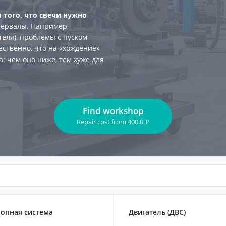
того, что свечи нужно
тервалы. Например,
теля), проблемы с пуском
ественно, что на «хождение»
: чем оно ниже, тем хуже для
Find workshop
Repair cost
from
400.0
₽
опная система
Двигатель (ДВС)