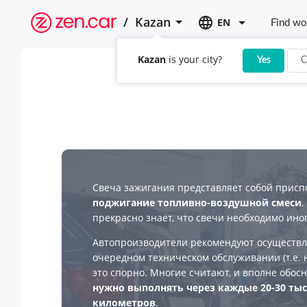
/
Kazan
EN
Find wo
Kazan
is your city?
Yes
C
Свеча зажигания представляет собой присп
поджигание топливно-воздушной смеси
.
прекрасно знает, что свечи необходимо ино
Автопроизводители рекомендуют осуществл
очередном техническом обслуживании (т.е. н
это спорно. Многие считают, и вполне обосн
нужно выполнять через каждые 20-30 ты
километров
.