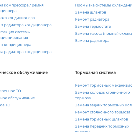
а компрессора / ремня
Промывка системы охлажден
иционера
Замена шлангов
авка кондиционера
Ремонт радиатора
нт радиатора кондиционера
Замена термостата
нфекция системы
Замена насоса (помпы) охлаж
иционирования
Замена радиатора
нт кондиционера
на радиатора кондиционера
ическое обслуживание
Тормозная система
Ремонт тормозных механизм
иренное ТО
Замена колодок стояночного
нное обслуживание
тормоза
ое ТО
Замена задних тормозных кол
Ремонт стояночного тормоза
Замена тормозных шлангов
Замена передних тормозных
колодок