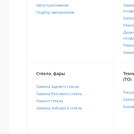
Автострахование
Замен
конд
Подбор автомобиля
Запр
Ремо
Дези
конд
Ремо
Заме
Стекла, фары
Техн
(ТО)
Замена заднего стекла
Расш
Замена бокового стекла
Сезо
Ремонт стекла
Базов
Замена лобового стекла