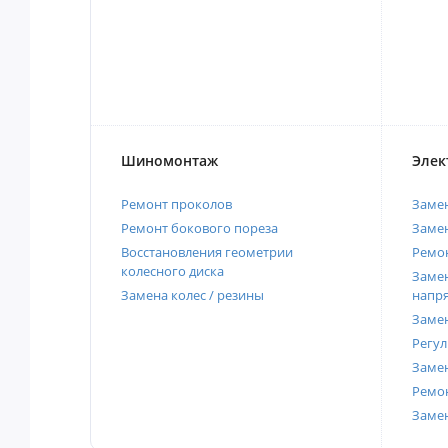
Шиномонтаж
Элек
Ремонт проколов
Заме
Ремонт бокового пореза
Замен
Восстановления геометрии
Ремон
колесного диска
Замен
Замена колес / резины
напр
Замен
Регул
Замен
Ремон
Заме