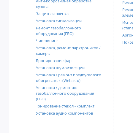
Анти-коррозийная обработка
Ремон
кузова
Ремон
Защитная пленка
элеме
Установка сигнализации
Испра
Ремонт газобаллонного
(стап
оборудования (ГБО)
Аргон
Чип тюнинг
Покра
Установка, ремонт парктроников /
камеры
Бронирование фар
Установка шумоизоляции
Установка / ремонт предпускового
обогревателя (Webasto)
Установка / демонтаж
газобаллонного оборудования
(ГБО)
Тонирование стекол - комплект
Установка аудио компонентов