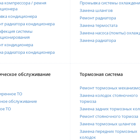
а компрессора / ремня
Промывка системы охлажден
иционера
Замена шлангов
авка кондиционера
Ремонт радиатора
нт радиатора кондиционера
Замена термостата
нфекция системы
Замена насоса (помпы) охлаж
иционирования
Замена радиатора
нт кондиционера
на радиатора кондиционера
ическое обслуживание
Тормозная система
Ремонт тормозных механизм
иренное ТО
Замена колодок стояночного
нное обслуживание
тормоза
ое ТО
Замена задних тормозных кол
Ремонт стояночного тормоза
Замена тормозных шлангов
Замена передних тормозных
колодок