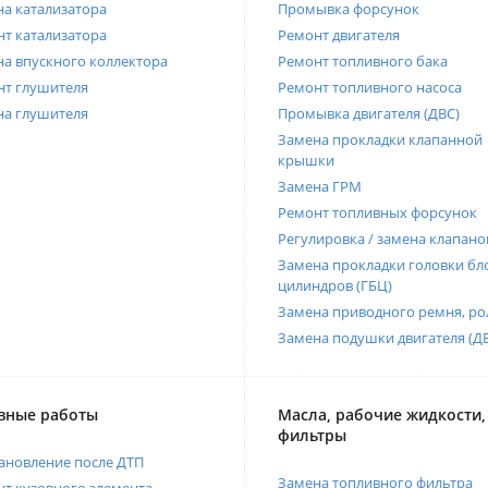
а катализатора
Промывка форсунок
т катализатора
Ремонт двигателя
а впускного коллектора
Ремонт топливного бака
нт глушителя
Ремонт топливного насоса
на глушителя
Промывка двигателя (ДВС)
Замена прокладки клапанной
крышки
Замена ГРМ
Ремонт топливных форсунок
Регулировка / замена клапано
Замена прокладки головки бл
цилиндров (ГБЦ)
Замена приводного ремня, ро
Замена подушки двигателя (Д
вные работы
Масла, рабочие жидкости,
фильтры
ановление после ДТП
Замена топливного фильтра