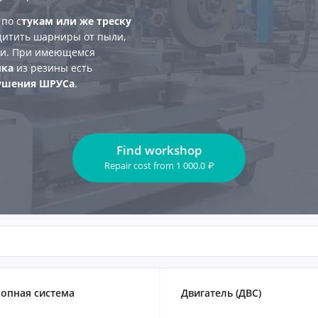
 по с
тукам или же треску
ащитить шарниры от пыли,
ки. При имеющемся
ика
из резины есть
рушения ШРУСа
.
Find workshop
Repair cost
from
1 000.0
₽
опная система
Двигатель (ДВС)