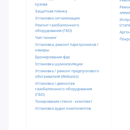
Ремон
кузова
Ремон
Защитная пленка
элеме
Установка сигнализации
Испра
Ремонт газобаллонного
(стап
оборудования (ГБО)
Аргон
Чип тюнинг
Покра
Установка, ремонт парктроников /
камеры
Бронирование фар
Установка шумоизоляции
Установка / ремонт предпускового
обогревателя (Webasto)
Установка / демонтаж
газобаллонного оборудования
(ГБО)
Тонирование стекол - комплект
Установка аудио компонентов