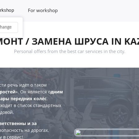
For workshop
rkshop
hange
МОНТ / ЗАМЕНА ШРУСА IN KA
Personal offers from the best car services in the city.
ти речь идёт о таком
ростей
». Он является о
дним
пары передних колёс
.
ходит в список стандартных
одовой.
етственны и за
зопасность на дорогах.
 в сервис!