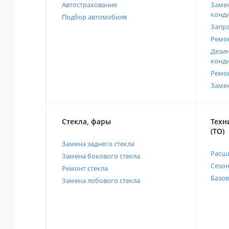
Автострахование
Замен
конд
Подбор автомобиля
Запр
Ремо
Дези
конд
Ремо
Заме
Стекла, фары
Техн
(ТО)
Замена заднего стекла
Расш
Замена бокового стекла
Сезо
Ремонт стекла
Базов
Замена лобового стекла