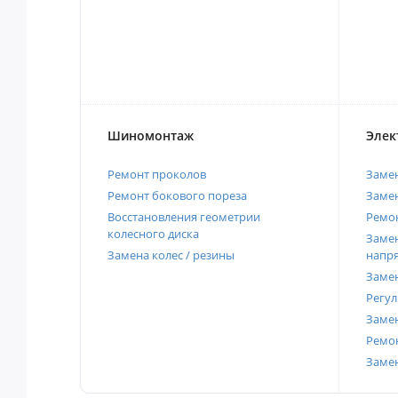
Шиномонтаж
Элек
Ремонт проколов
Заме
Ремонт бокового пореза
Замен
Восстановления геометрии
Ремон
колесного диска
Замен
Замена колес / резины
напр
Замен
Регул
Замен
Ремон
Заме