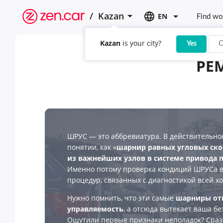
/
Kazan
EN
Find wo
Kazan
is your city?
Yes
C
РЕ
ШРУС — это аббревиатура. В действительнос
понятии, как «
шарнир равных угловых ско
из важнейших узлов в системе привода 
Именно потому проверка кондиций ШРУСа в
процедур, связанных с диагностикой всей х
Нужно помнить, что эти самые
шарниры отв
управляемость
, а отсюда вытекает ваша бе
Ощутили первые признаки неполадок? Сразу