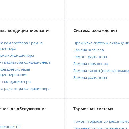
ема кондиционирования
Система охлаждения
а компрессора / ремня
Промывка системы охлажден
иционера
Замена шлангов
авка кондиционера
Ремонт радиатора
нт радиатора кондиционера
Замена термостата
нфекция системы
Замена насоса (помпы) охлаж
иционирования
Замена радиатора
нт кондиционера
на радиатора кондиционера
ическое обслуживание
Тормозная система
Ремонт тормозных механизм
иренное ТО
Замена колодок стояночного