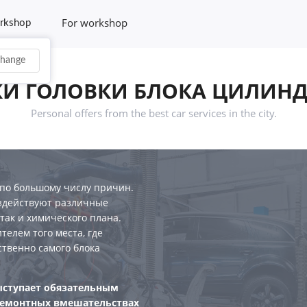
For workshop
rkshop
hange
И ГОЛОВКИ БЛОКА ЦИЛИНДРО
Personal offers from the best car services in the city.
по большому числу причин.
оздействуют различные
так и химического плана.
телем того места, где
ственно самого блока
ыступает обязательным
ремонтных вмешательствах