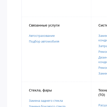
Связанные услуги
Сист
Автострахование
Замен
конд
Подбор автомобиля
Запр
Ремо
Дези
конд
Ремо
Заме
Стекла, фары
Техн
(ТО)
Замена заднего стекла
Расш
Замена бокового стекла