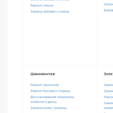
Сезо
Ремонт стекла
Базов
Замена лобового стекла
Шиномонтаж
Элек
Ремонт проколов
Заме
Ремонт бокового пореза
Замен
Восстановления геометрии
Ремон
колесного диска
Замен
Замена колес / резины
напр