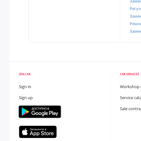
Замен
Регул
Замен
Ремон
Заме
ZEN.CAR
CAR SERVICES
Sign in
Workshop 
Sign up
Service cat
Sale contra