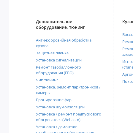
Дополнительное
Кузо
оборудование, тюнинг
Восст
Анти-коррозийная обработка
Ремон
кузова
Ремон
Защитная пленка
элеме
Установка сигнализации
Испра
Ремонт газобаллонного
(стап
оборудования (ГБО)
Аргон
Чип тюнинг
Покра
Установка, ремонт парктроников /
камеры
Бронирование фар
Установка шумоизоляции
Установка / ремонт предпускового
обогревателя (Webasto)
Установка / демонтаж
газобаллонного оборудования