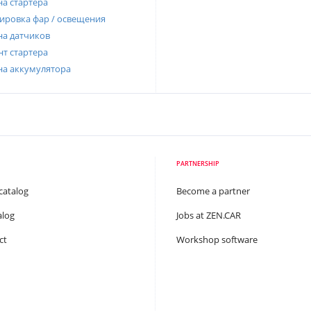
а стартера
ировка фар / освещения
а датчиков
т стартера
на аккумулятора
PARTNERSHIP
catalog
Become a partner
alog
Jobs at ZEN.CAR
ct
Workshop software