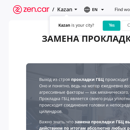
/
Kazan
EN
Find wo
Kazan
is your city?
Yes
C
ЗАМЕНА ПРОКЛАДК
Выход из строя
прокладки ГБЦ
происходит 
Оно и понятно, ведь на мотор ежедневно в
агрессивные факторы — как механического, 
Прокладка ГБЦ является своего рода уплотни
происходит соединение головки и непосред
цилиндров.
Важно знать, что
замена прокладки ГБЦ в
действием по итогам абсолютно любых 