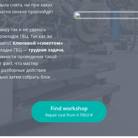
была снята, ни при каких
ратно (иначе произойдёт
иру так и не удалось
окладок ГБЦ. Так как же
 авто?
Ключевой «симптом»
кладки ГБЦ —
трудная задача,
ложности проведения такой
 факт, что мастер
я разборные действия
ьно затем собрать блок
Find workshop
Repair cost
from
4 700.0
₽