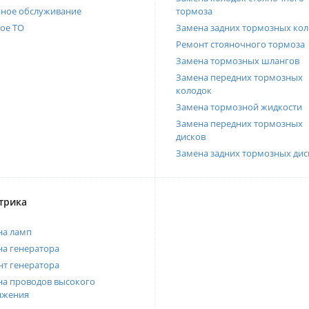
нное обслуживание
тормоза
ое ТО
Замена задних тормозных кол
Ремонт стояночного тормоза
Замена тормозных шлангов
Замена передних тормозных
колодок
Замена тормозной жидкости
Замена передних тормозных
дисков
Замена задних тормозных дис
трика
на ламп
а генератора
т генератора
а проводов высокого
яжения