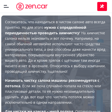
Согласитесь, что находиться в чистом салоне авто всегда
приятно. Но для этого
нужно с определённой
периодичностью проводить химчистку
! На химчистке
салона нельзя экономить и вот почему. Например, на
самой обычной автомойке используют часто средства
универсального типа, а они способны даже нанести вред
материалам, покрывающим внутреннее убранство
вашего авто. Да и кроме тряпок с щётками там иногда
ничего и нет в арсенале. Относитесь к выбору компании,
проводящей химчистку, тщательно!
Начинать чистку салона машины рекомендуется с
потолка
. Если же пена случайно попала на стекло или
пластиковые детали, то её нужно незамедлительно
удалить. И да, вот ещё что: чистить потолок можно
исключительно в одном направлении.
Для чистки же кресел – иной подход
. Оптимальным