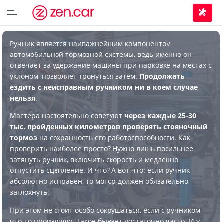
Ручник является наиважнейшим компонентом
автомобильной тормозной системы, ведь именно он
отвечает за удержание машины при парковке на местах с
уклоном, позволяет тронуться затем.
Продолжать
ездить с неисправным ручником ни в коем случае
нельзя
.
Мастера настоятельно советуют
через каждые 25-30
тыс. пройденных километров проверять стояночный
тормоз
на сохранность его работоспособности. Как
проверить наиболее просто? Нужно лишь посильнее
затянуть ручник, включить скорость и медленно
отпустить сцепление. И что? А вот что: если ручник
абсолютно исправен, то мотор должен обязательно
заглохнуть.
При этом не стоит особо сокрушаться, если с ручником
что-то произошло. Такое бывает достаточно часто. И у