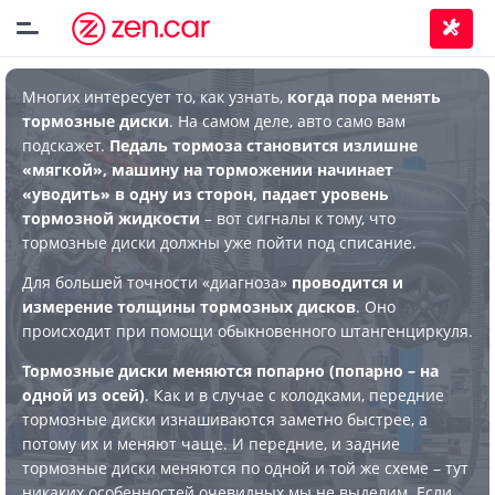
Многих интересует то, как узнать,
когда пора менять
тормозные диски
. На самом деле, авто само вам
подскажет.
Педаль тормоза становится излишне
«мягкой», машину на торможении начинает
«уводить» в одну из сторон, падает уровень
тормозной жидкости
– вот сигналы к тому, что
тормозные диски должны уже пойти под списание.
Для большей точности «диагноза»
проводится и
измерение толщины тормозных дисков
. Оно
происходит при помощи обыкновенного штангенциркуля.
Тормозные диски меняются попарно (попарно – на
одной из осей)
. Как и в случае с колодками, передние
тормозные диски изнашиваются заметно быстрее, а
потому их и меняют чаще. И передние, и задние
тормозные диски меняются по одной и той же схеме – тут
никаких особенностей очевидных мы не выделим. Если