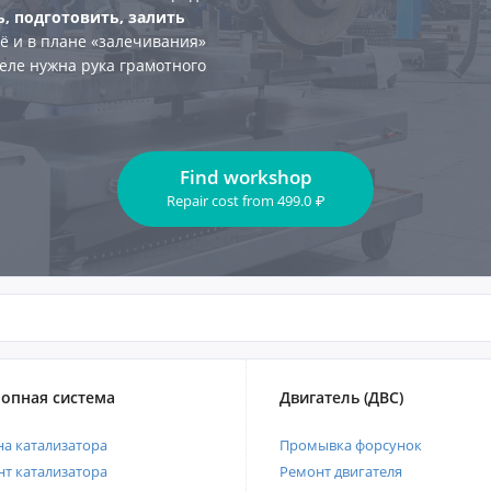
ь, подготовить, залить
сё и в плане «залечивания»
деле нужна рука грамотного
Find workshop
Repair cost
from
499.0
₽
опная система
Двигатель (ДВС)
а катализатора
Промывка форсунок
т катализатора
Ремонт двигателя