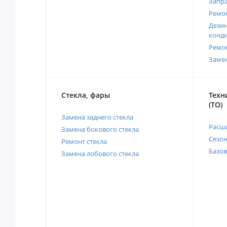
Запр
Ремо
Дези
конд
Ремо
Заме
Стекла, фары
Техн
(ТО)
Замена заднего стекла
Расш
Замена бокового стекла
Сезо
Ремонт стекла
Базов
Замена лобового стекла