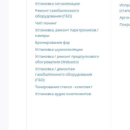
Установка сигнализации
Испра
Ремонт газобаллонного
(стап
оборудования (ГБО)
Аргон
Чип тюнинг
Покра
Установка, ремонт парктроников /
камеры
Бронирование фар
Установка шумоизоляции
Установка / ремонт предпускового
обогревателя (Webasto)
Установка / демонтаж
газобаллонного оборудования
(ГБО)
Тонирование стекол - комплект
Установка аудио компонентов