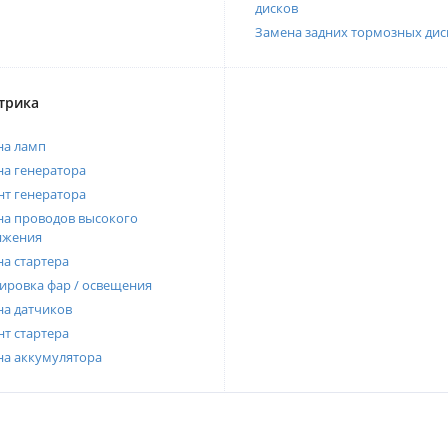
дисков
Замена задних тормозных дис
трика
на ламп
а генератора
т генератора
а проводов высокого
яжения
а стартера
ировка фар / освещения
а датчиков
т стартера
на аккумулятора