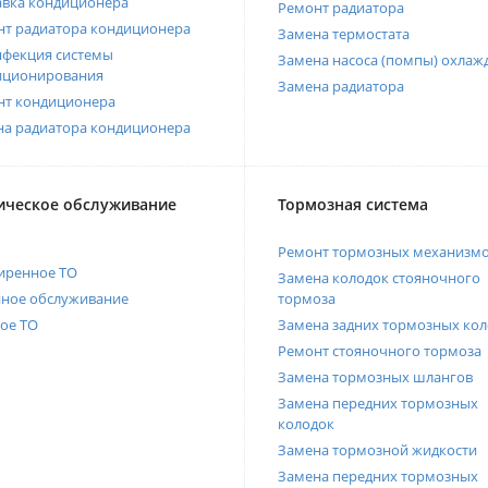
авка кондиционера
Ремонт радиатора
нт радиатора кондиционера
Замена термостата
нфекция системы
Замена насоса (помпы) охлаж
иционирования
Замена радиатора
нт кондиционера
на радиатора кондиционера
ическое обслуживание
Тормозная система
Ремонт тормозных механизм
иренное ТО
Замена колодок стояночного
нное обслуживание
тормоза
ое ТО
Замена задних тормозных кол
Ремонт стояночного тормоза
Замена тормозных шлангов
Замена передних тормозных
колодок
Замена тормозной жидкости
Замена передних тормозных