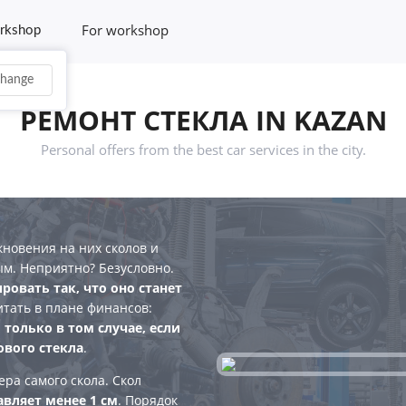
For workshop
rkshop
hange
РЕМОНТ СТЕКЛА IN KAZAN
Personal offers from the best car services in the city.
кновения на них сколов и
м. Неприятно? Безусловно.
ровать так, что оно станет
итать в плане финансов:
только в том случае, если
ового стекла
.
ра самого скола. Скол
авляет менее 1 см
. Порядок