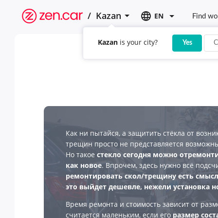
/
Kazan
EN
Find wo
Kazan
is your city?
Yes
C
Как ни пытайся, а защитить стёкла от возни
трещин просто не представляется возможны
Но такое
стекло сегодня можно отремонти
как новое
. Впрочем, здесь нужно всё подсч
ремонтировать скол/трещину есть смысл 
это выйдет дешевле, нежели установка н
Время ремонта и стоимость зависит от разме
считается маленьким, если его
размер сост