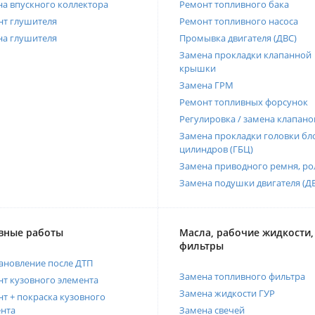
а впускного коллектора
Ремонт топливного бака
нт глушителя
Ремонт топливного насоса
на глушителя
Промывка двигателя (ДВС)
Замена прокладки клапанной
крышки
Замена ГРМ
Ремонт топливных форсунок
Регулировка / замена клапано
Замена прокладки головки бл
цилиндров (ГБЦ)
Замена приводного ремня, ро
Замена подушки двигателя (Д
вные работы
Масла, рабочие жидкости,
фильтры
ановление после ДТП
Замена топливного фильтра
т кузовного элемента
Замена жидкости ГУР
т + покраска кузовного
нта
Замена свечей