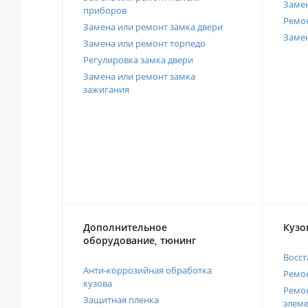
Замен
приборов
Ремо
Замена или ремонт замка двери
Заме
Замена или ремонт торпедо
Регулировка замка двери
Замена или ремонт замка
зажигания
Дополнительное
Кузо
оборудование, тюнинг
Восст
Анти-коррозийная обработка
Ремон
кузова
Ремон
Защитная пленка
элеме