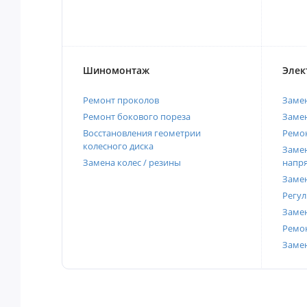
Шиномонтаж
Элек
Ремонт проколов
Заме
Ремонт бокового пореза
Замен
Восстановления геометрии
Ремон
колесного диска
Замен
Замена колес / резины
напр
Замен
Регул
Замен
Ремон
Заме