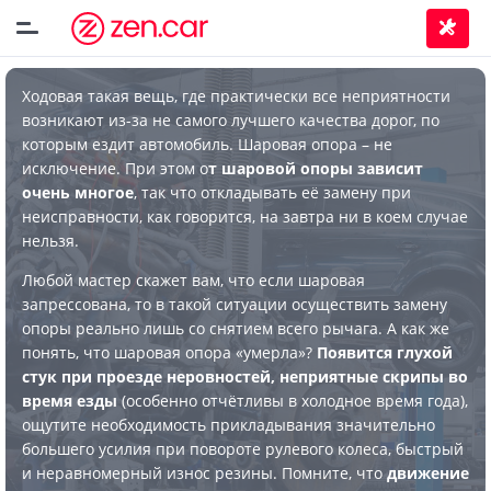
Ходовая такая вещь, где практически все неприятности
возникают из-за не самого лучшего качества дорог, по
которым ездит автомобиль. Шаровая опора – не
исключение. При этом о
т шаровой опоры зависит
очень многое
, так что откладывать её замену при
неисправности, как говорится, на завтра ни в коем случае
нельзя.
Любой мастер скажет вам, что если шаровая
запрессована, то в такой ситуации осуществить замену
опоры реально лишь со снятием всего рычага. А как же
понять, что шаровая опора «умерла»?
Появится глухой
стук при проезде неровностей, неприятные скрипы во
время езды
(особенно отчётливы в холодное время года),
ощутите необходимость прикладывания значительно
большего усилия при повороте рулевого колеса, быстрый
и неравномерный износ резины. Помните, что
движение