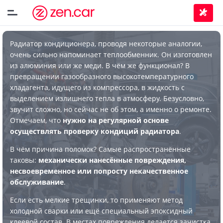
Радиатор кондиционера, проводя некоторые аналогии,
очень сильно напоминает теплообменник. Он изготовлен
из алюминия или же меди. В чём же функционал? В
превращении газообразного высокотемпературного
хладагента, идущего из компрессора, в жидкость с
выделением излишнего тепла в атмосферу. Безусловно,
звучит сложно, но сейчас не об этом, а именно о ремонте.
Отмечаем, что
нужно на регулярной основе
осуществлять проверку кондиций радиатора
.
В чём причина поломок? Самые распространённые
таковы:
механически нанесённые повреждения,
несвоевременное или попросту некачественное
обслуживание
.
Если есть мелкие трещинки, то применяют метод
холодной сварки или ещё специальный эпоксидный
клеевой состав. В местах повреждения делается зачистка