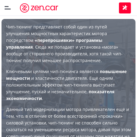
Чип-тюнинг представляет собой один из путей
улучшения мощностных характеристик мотора
посредством
«перепрошивки» программы
управления
. Сюда же попадает и установка «мозга»
вообще от стороннего производителя, хотя такой чип-
тюнинг получил меньшее распространение.
Ключевыми целями чип-тюнинга является
повышение
мощности
и эластичности двигателя. Ещё одним
положительным эффектом чип-тюнинга выступает
улучшение, пускай и незначительное,
показателя
экономичности
.
Данный тип модернизации мотора привлекателен ещё и
тем, что, в отличие от более всесторонней «прокачки»
силовой установки, чип-тюнинг не способен сильно
сказаться на уменьшении ресурса мотора, давая при этом
совершенно иные ощущения от машины при нажатии на