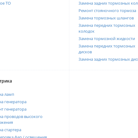
ое ТО
Замена задних тормозных кол
Ремонт стояночного тормоза
Замена тормозных шлангов
Замена передних тормозных
колодок
Замена тормозной жидкости
Замена передних тормозных
дисков
Замена задних тормозных дис
трика
на ламп
а генератора
т генератора
а проводов высокого
яжения
а стартера
ировка фар / освещения