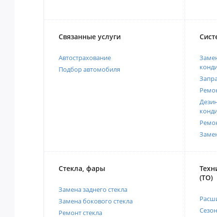
Связанные услуги
Сист
Автострахование
Замен
конд
Подбор автомобиля
Запр
Ремо
Дези
конд
Ремо
Заме
Стекла, фары
Техн
(ТО)
Замена заднего стекла
Расш
Замена бокового стекла
Сезо
Ремонт стекла