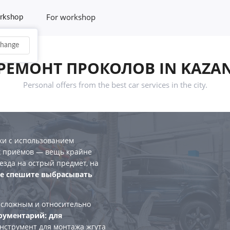
For workshop
rkshop
hange
РЕМОНТ ПРОКОЛОВ IN KAZA
Personal offers from the best car services in the city.
и с использованием
х приёмов — вещь крайне
езда на острый предмет, на
е спешите выбрасывать
 сложным и относительно
рументарий: для
инструмент для монтажа жгута