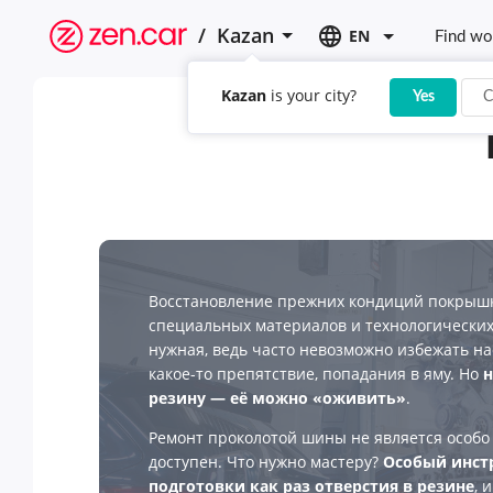
/
Kazan
EN
Find wo
Kazan
is your city?
Yes
C
Восстановление прежних кондиций покрышк
специальных материалов и технологически
нужная, ведь часто невозможно избежать на
какое-то препятствие, попадания в яму. Но
н
резину — её можно «оживить»
.
Ремонт проколотой шины не является особо
доступен. Что нужно мастеру?
Особый инст
подготовки как раз отверстия в резине
, 