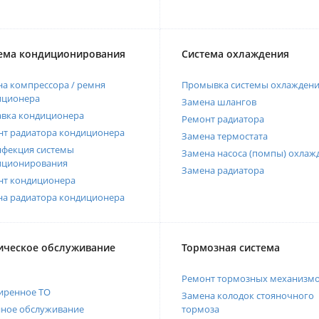
ема кондиционирования
Система охлаждения
а компрессора / ремня
Промывка системы охлажден
иционера
Замена шлангов
авка кондиционера
Ремонт радиатора
нт радиатора кондиционера
Замена термостата
нфекция системы
Замена насоса (помпы) охлаж
иционирования
Замена радиатора
нт кондиционера
на радиатора кондиционера
ическое обслуживание
Тормозная система
Ремонт тормозных механизм
иренное ТО
Замена колодок стояночного
нное обслуживание
тормоза