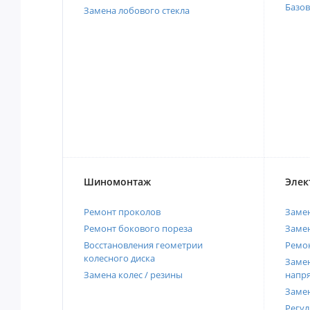
Базов
Замена лобового стекла
Шиномонтаж
Элек
Ремонт проколов
Заме
Ремонт бокового пореза
Замен
Восстановления геометрии
Ремон
колесного диска
Замен
Замена колес / резины
напр
Замен
Регул