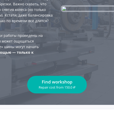
брезки. Важно сказать, что
снятия колеса (но только
). Кстати, даже балансировка
ько по времени всё длится?
сли работы проведены на
я может ощущаться
е» шины могут начать
мощью — только к
Find workshop
Repair cost
from
150.0
₽