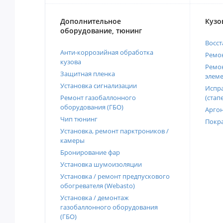
Дополнительное
Кузо
оборудование, тюнинг
Восст
Анти-коррозийная обработка
Ремон
кузова
Ремон
Защитная пленка
элеме
Установка сигнализации
Испра
Ремонт газобаллонного
(стап
оборудования (ГБО)
Аргон
Чип тюнинг
Покра
Установка, ремонт парктроников /
камеры
Бронирование фар
Установка шумоизоляции
Установка / ремонт предпускового
обогревателя (Webasto)
Установка / демонтаж
газобаллонного оборудования
(ГБО)