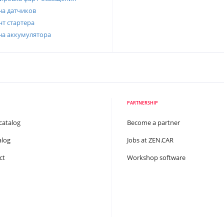
а датчиков
т стартера
на аккумулятора
PARTNERSHIP
catalog
Become a partner
alog
Jobs at ZEN.CAR
ct
Workshop software