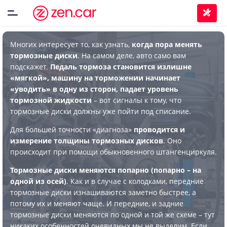
Многих интересует то, как узнать,
когда пора менять
тормозные диски
. На самом деле, авто само вам
подскажет.
Педаль тормоза становится излишне
«мягкой», машину на торможении начинает
«уводить» в одну из сторон, падает уровень
тормозной жидкости
– вот сигналы к тому, что
тормозные диски должны уже пойти под списание.
Для большей точности «диагноза»
проводится и
измерение толщины тормозных дисков
. Оно
происходит при помощи обыкновенного штангенциркуля.
Тормозные диски меняются попарно (попарно – на
одной из осей)
. Как и в случае с колодками, передние
тормозные диски изнашиваются заметно быстрее, а
потому их и меняют чаще. И передние, и задние
тормозные диски меняются по одной и той же схеме – тут
никаких особенностей очевидных мы не выделим. Если