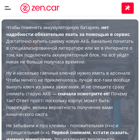
Чтобы поменять аккумуляторную батарею,
нет
надобности обязательно ехать за помощью в сервис
.
Достаточно купить самому новую АКБ, банально почитать
в специализированной литературе или же в Интернете о
том, как подключить аккумуляторный блок. На всё уйдёт
никак не больше получаса времени.
Ну и несколько гаечных ключей нужно иметь в арсенале.
Чтобы ничего не приключилось, лучше всё-таки вообще
вынуть ключ из замка зажигания. И не спешите сразу
снимать старую АКБ —
сначала осмотрите её!
Почему
так? Ответ прост: поскольку корпус может быть
повреждён, велика вероятность получения вами
химического ожога.
Не забываем и про клеммы - положительная («+») и
отрицательная («-»).
Первой снимаем, кстати сказать,
именно минусовую
. Это исключает вероятность