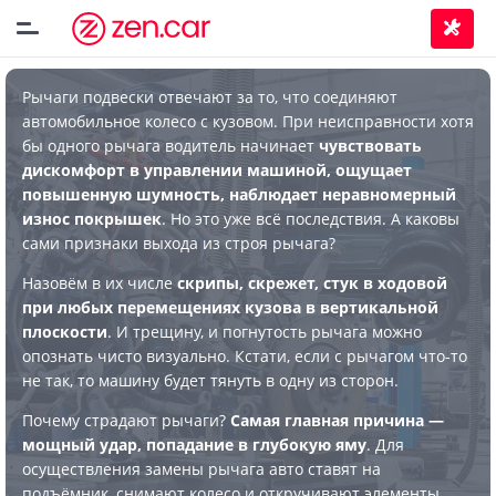
Рычаги подвески отвечают за то, что соединяют
автомобильное колесо с кузовом. При неисправности хотя
бы одного рычага водитель начинает
чувствовать
дискомфорт в управлении машиной, ощущает
повышенную шумность, наблюдает неравномерный
износ покрышек
. Но это уже всё последствия. А каковы
сами признаки выхода из строя рычага?
Назовём в их числе
скрипы, скрежет, стук в ходовой
при любых перемещениях кузова в вертикальной
плоскости
. И трещину, и погнутость рычага можно
опознать чисто визуально. Кстати, если с рычагом что-то
не так, то машину будет тянуть в одну из сторон.
Почему страдают рычаги?
Самая главная причина —
мощный удар, попадание в глубокую яму
. Для
осуществления замены рычага авто ставят на
подъёмник, снимают колесо и откручивают элементы