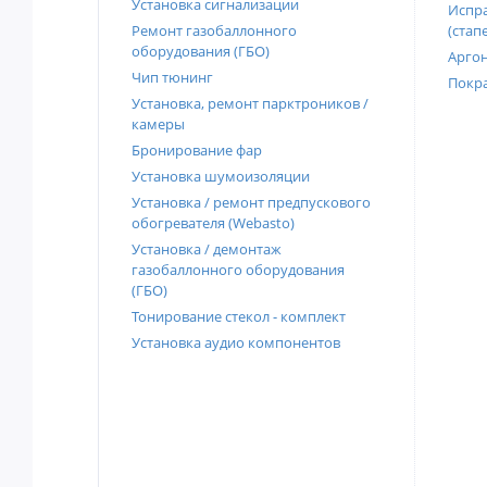
Установка сигнализации
Испра
Ремонт газобаллонного
(стап
оборудования (ГБО)
Аргон
Чип тюнинг
Покра
Установка, ремонт парктроников /
камеры
Бронирование фар
Установка шумоизоляции
Установка / ремонт предпускового
обогревателя (Webasto)
Установка / демонтаж
газобаллонного оборудования
(ГБО)
Тонирование стекол - комплект
Установка аудио компонентов