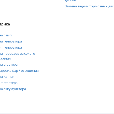
дисков
Замена задних тормозных дис
трика
на ламп
а генератора
т генератора
а проводов высокого
яжения
а стартера
ировка фар / освещения
а датчиков
т стартера
на аккумулятора