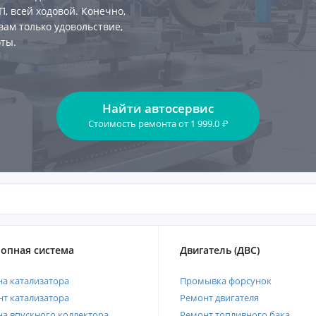
, всей ходовой. Конечно,
вам только удовольствие,
ты.
Найти автосервис
Стоимость ремонта
от
1 999.0
₽
опная система
Двигатель (ДВС)
а катализатора
Промывка форсунок
т катализатора
Ремонт двигателя
а впускного коллектора
Ремонт топливного бака