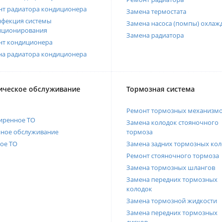
нт радиатора кондиционера
Замена термостата
нфекция системы
Замена насоса (помпы) охлаж
иционирования
Замена радиатора
нт кондиционера
на радиатора кондиционера
ическое обслуживание
Тормозная система
Ремонт тормозных механизм
иренное ТО
Замена колодок стояночного
нное обслуживание
тормоза
ое ТО
Замена задних тормозных кол
Ремонт стояночного тормоза
Замена тормозных шлангов
Замена передних тормозных
колодок
Замена тормозной жидкости
Замена передних тормозных