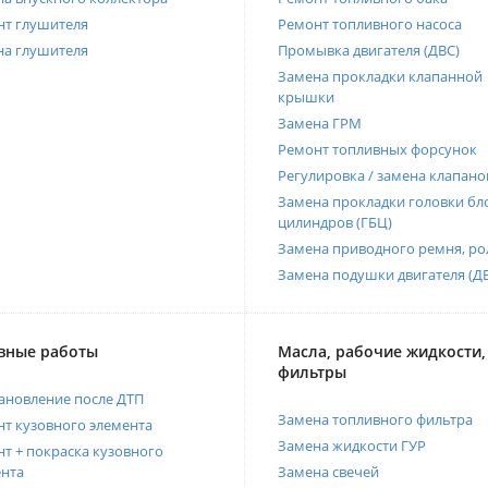
нт глушителя
Ремонт топливного насоса
на глушителя
Промывка двигателя (ДВС)
Замена прокладки клапанной
крышки
Замена ГРМ
Ремонт топливных форсунок
Регулировка / замена клапано
Замена прокладки головки бл
цилиндров (ГБЦ)
Замена приводного ремня, ро
Замена подушки двигателя (Д
вные работы
Масла, рабочие жидкости,
фильтры
ановление после ДТП
Замена топливного фильтра
т кузовного элемента
Замена жидкости ГУР
т + покраска кузовного
нта
Замена свечей