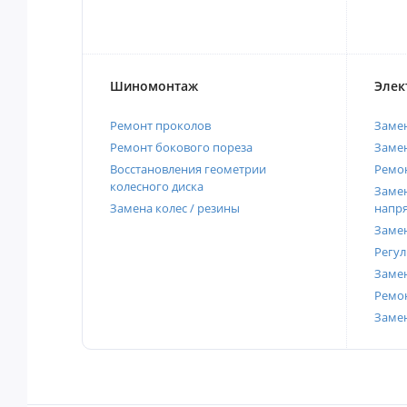
Шиномонтаж
Элек
Ремонт проколов
Заме
Ремонт бокового пореза
Замен
Восстановления геометрии
Ремон
колесного диска
Замен
Замена колес / резины
напр
Замен
Регул
Замен
Ремон
Заме