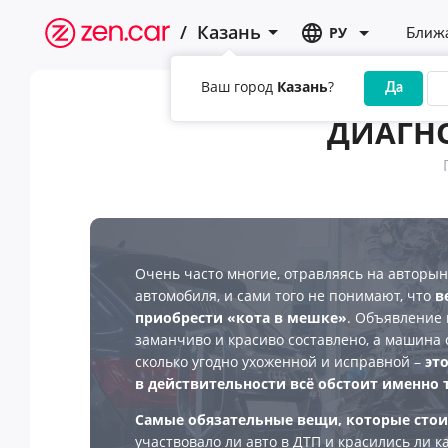
/
Казань
РУ
Ближа
Ваш город
Казань
?
Да
ДИАГНО
Очень часто многие, отравляясь на авторыно
автомобиля, и сами того не понимают, что
в
приобрести «кота в мешке»
. Объявление 
заманчиво и красиво составлено, а машина 
сколько угодно ухоженной и исправной –
это
в действительности всё обстоит именно т
Самые обязательные вещи, которые стои
участвовало ли авто в ДТП и красились ли к