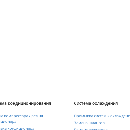
ема кондиционирования
Система охлаждения
а компрессора / ремня
Промывка системы охлажден
иционера
Замена шлангов
авка кондиционера
Ремонт радиатора