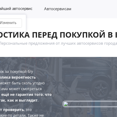
Автосервисам
йший автосервис
Изменить
СТИКА ПЕРЕД ПОКУПКОЙ В
Персональные предложения от лучших автосервисов города
к за покупкой б/у
елика вероятность
может быть сколь угодно
сама может смотреться
 ещё не гарантия того, что
ак, как и выглядит
.
т проверить
, это
акие-то детали. Также не