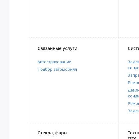
Связанные услуги
Сист
Автострахование
Замен
конд
Подбор автомобиля
Запр
Ремо
Дези
конд
Ремо
Заме
Стекла, фары
Техн
(ТО)