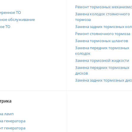
Ремонт тормозных механизм
иренное ТО
Замена колодок стояночного
нное обслуживание
тормоза
ое ТО
Замена задних тормозных кол
Ремонт стояночного тормоза
Замена тормозных шлангов
Замена передних тормозных
колодок
Замена тормозной жидкости
Замена передних тормозных
дисков
Замена задних тормозных дис
трика
на ламп
а генератора
т генератора