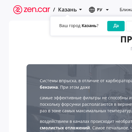
/
Казань
РУ
Ближа
Ваш город
Казань
?
Да
П
Системы впрыска, в отличие от карбюратор
бензина
. При этом даже
самые эффективные фильтры не способны и
поскольку форсунки располагаются в верхней
раз в зоне самых максимальных температур,
воздействием в каналах происходит необр
смолистых отложений
. Самое печальное, 