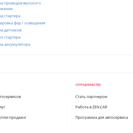
а проводов высокого
яжения
а стартера
ировка фар / освещения
а датчиков
т стартера
на аккумулятора
СОТРУДНИЧЕСТВО
втосервисов
Стать партнером
луг
Работа в ZEN.CAR
упли-продажи
Программа для автосервиса