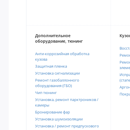
Дополнительное
Кузо
оборудование, тюнинг
Восст
Анти-коррозийная обработка
Ремон
кузова
Ремон
Защитная пленка
элеме
Установка сигнализации
Испра
Ремонт газобаллонного
(стап
оборудования (ГБО)
Аргон
Чип тюнинг
Покра
Установка, ремонт парктроников /
камеры
Бронирование фар
Установка шумоизоляции
Установка / ремонт предпускового