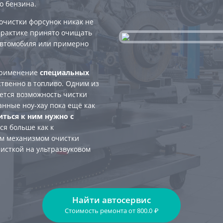
о бензина.
очистки форсунок никак не
 практике принято очищать
втомобиля или примерно
применение
специальных
твенно в топливо. Одним из
ется возможность чистки
анные ноу-хау пока ещё как
иться к ним нужно с
ся больше как к
м механизмом очистки
исткой на ультразвуковом
Найти автосервис
Стоимость ремонта
от
800.0
₽