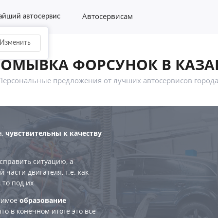
Автосервисам
йший автосервис
Изменить
РОМЫВКА ФОРСУНОК В КАЗА
Персональные предложения от лучших автосервисов города
а,
чувствительны к качеству
справить ситуацию, а
 части двигателя, т.е. как
 то под их
атимое
образование
что в конечном итоге это всё