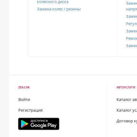
колесного диска
Замен
Замена колес / резины
напр
Замен
Регул
Замен
Ремон
Заме
ZEN.CAR
АВТОУСЛУГИ
Войти
Каталог а
Регистрация
Каталог ус
Договор к