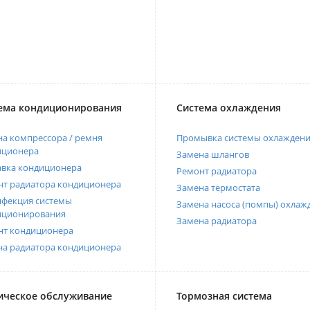
ема кондиционирования
Система охлаждения
а компрессора / ремня
Промывка системы охлажден
иционера
Замена шлангов
авка кондиционера
Ремонт радиатора
нт радиатора кондиционера
Замена термостата
нфекция системы
Замена насоса (помпы) охлаж
иционирования
Замена радиатора
нт кондиционера
на радиатора кондиционера
ическое обслуживание
Тормозная система