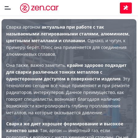
Сварка аргоном
актуальна при работе с так
называемыми легированными сталями, алюминием,
цветными металлами и сплавами
. Однако, и чугун, к
примеру, берёт. Плюс она применяется для соединения
алюминиевых сплавов.
Она также, важно заметить,
крайне здорово подходит
для сварки различных тонких металлов с
односторонним доступом в поверхности изделия
. Эту
технологию сегодня всё чаще применяют и при ремонте
радиаторов, интеркулеров. Данное преимущество, как
говорят специалисты, возникает благодаря наличию
возможности контролировать глубину проплавления
металлов, на которые оказывается давление.
Сварка же дает хорошее формирование и высокое
качество шва
. Так, аргон — инертный газ, если
подходить к вопросу с чисто химической стороны. Он не