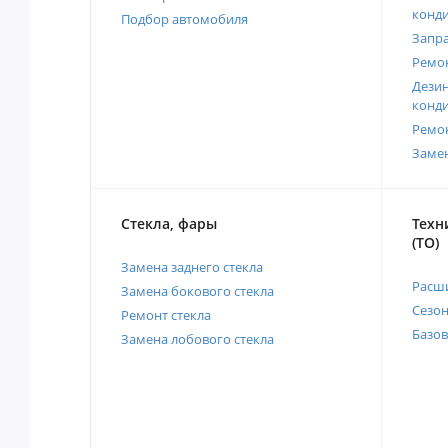
конд
Подбор автомобиля
Запр
Ремо
Дези
конд
Ремо
Заме
Стекла, фары
Техн
(ТО)
Замена заднего стекла
Расш
Замена бокового стекла
Сезо
Ремонт стекла
Базов
Замена лобового стекла