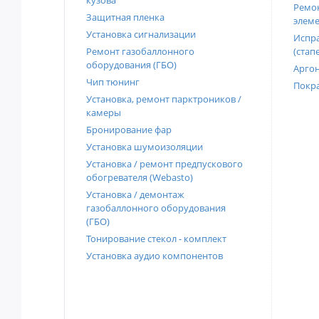
кузова
Ремон
Защитная пленка
элеме
Установка сигнализации
Испра
Ремонт газобаллонного
(стап
оборудования (ГБО)
Аргон
Чип тюнинг
Покра
Установка, ремонт парктроников /
камеры
Бронирование фар
Установка шумоизоляции
Установка / ремонт предпускового
обогревателя (Webasto)
Установка / демонтаж
газобаллонного оборудования
(ГБО)
Тонирование стекол - комплект
Установка аудио компонентов