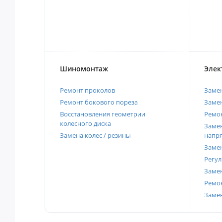
Шиномонтаж
Элек
Ремонт проколов
Заме
Ремонт бокового пореза
Замен
Восстановления геометрии
Ремон
колесного диска
Замен
Замена колес / резины
напр
Замен
Регул
Замен
Ремон
Заме