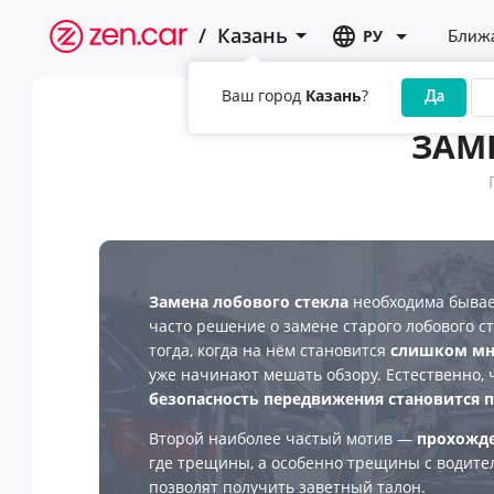
/
Казань
РУ
Ближа
Ваш город
Казань
?
Да
ЗАМ
Замена лобового стекла
необходима бывае
часто решение о замене старого лобового с
тогда, когда на нём становится
слишком мн
уже начинают мешать обзору. Естественно, ч
безопасность передвижения становится п
Второй наиболее частый мотив —
прохожде
где трещины, а особенно трещины с водител
позволят получить заветный талон.