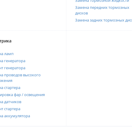
Замена тормозной жидкости
Замена передних тормозных
дисков
Замена задних тормозных дис
трика
на ламп
а генератора
т генератора
а проводов высокого
яжения
а стартера
ировка фар / освещения
а датчиков
т стартера
на аккумулятора