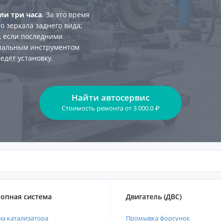
ли три часа
. За это время
о зеркала заднего вида;
о, если последними
циальным инструментом
едёт установку.
Найти автосервис
Стоимость ремонта
от
3 000.0
₽
опная система
Двигатель (ДВС)
а катализатора
Промывка форсунок