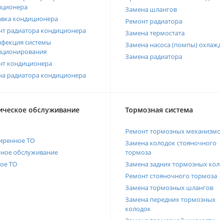
иционера
Замена шлангов
авка кондиционера
Ремонт радиатора
нт радиатора кондиционера
Замена термостата
нфекция системы
Замена насоса (помпы) охлаж
иционирования
Замена радиатора
нт кондиционера
на радиатора кондиционера
ическое обслуживание
Тормозная система
Ремонт тормозных механизм
иренное ТО
Замена колодок стояночного
нное обслуживание
тормоза
ое ТО
Замена задних тормозных кол
Ремонт стояночного тормоза
Замена тормозных шлангов
Замена передних тормозных
колодок