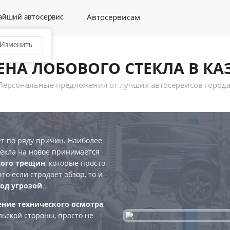
Автосервисам
йший автосервис
Изменить
ЕНА ЛОБОВОГО СТЕКЛА В КА
Персональные предложения от лучших автосервисов города
т по ряду причин. Наиболее
текла на новое принимается
ого трещин
, которые просто
то если страдает обзор, то и
од угрозой
.
ние технического осмотра
,
ьской стороны, просто не