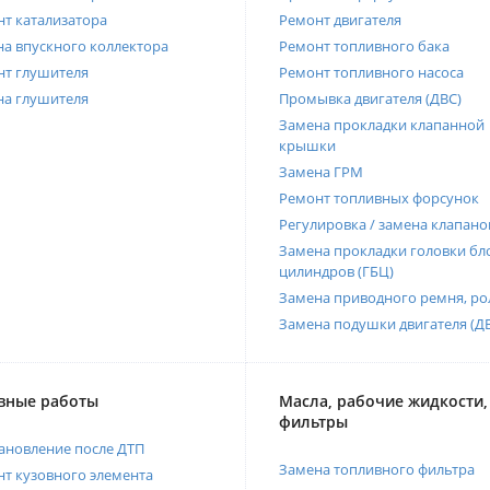
т катализатора
Ремонт двигателя
а впускного коллектора
Ремонт топливного бака
нт глушителя
Ремонт топливного насоса
на глушителя
Промывка двигателя (ДВС)
Замена прокладки клапанной
крышки
Замена ГРМ
Ремонт топливных форсунок
Регулировка / замена клапано
Замена прокладки головки бл
цилиндров (ГБЦ)
Замена приводного ремня, ро
Замена подушки двигателя (Д
вные работы
Масла, рабочие жидкости,
фильтры
ановление после ДТП
Замена топливного фильтра
т кузовного элемента