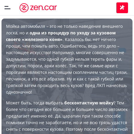
Мойка автомобиля – это не только наведение внешнего
лоска, но и
одна из процедур по уходу за кузовом
своего «железного коня»
. Казалось бы, нет ничего
проще, чем помыть авто. Ошибаетесь, ведь это дело –
настоящее искусство! Например, многие совершенно не
задумываются, что одной губкой нельзя тереть фары и,
допустим, пороги, арки колёс. Так, те же самые арки с
порогами являются настоящим скоплением частиц грязи,
песчинок, а это всё абразив. Ну и как с такой губкой или
тряпкой затем проходить весь кузов? Вред ЛКП нанесёшь
однозначно!
Может быть, тогда выбрать
бесконтактную мойку
? Тем
более что сегодня всё большее и большее число автомоек
предлагает именно её. Да, царапин при таком способе
помывки точно не заработаете, но и не всю грязь удастся
снять с поверхности кузова. Поэтому после бесконтактной