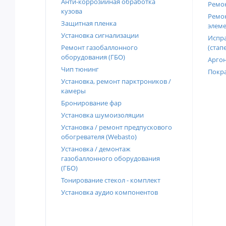
Анти-коррозийная обработка
Ремон
кузова
Ремон
Защитная пленка
элеме
Установка сигнализации
Испра
Ремонт газобаллонного
(стап
оборудования (ГБО)
Аргон
Чип тюнинг
Покра
Установка, ремонт парктроников /
камеры
Бронирование фар
Установка шумоизоляции
Установка / ремонт предпускового
обогревателя (Webasto)
Установка / демонтаж
газобаллонного оборудования
(ГБО)
Тонирование стекол - комплект
Установка аудио компонентов