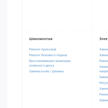
Шиномонтаж
Элек
Ремонт проколов
Заме
Ремонт бокового пореза
Замен
Восстановления геометрии
Ремон
колесного диска
Замен
Замена колес / резины
напр
Замен
Регул
Замен
Ремон
Заме