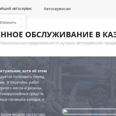
Автосервисам
йший автосервис
Изменить
ОННОЕ ОБСЛУЖИВАНИЕ В КА
Персональные предложения от лучших автосервисов города
ктуальная, хотя об этом
ендуется проходить перед
име. В перечень работ
орного масла и резины,
нтикоррозийных средств,
 ещё проверка колодок и
 более жидкое по составу,