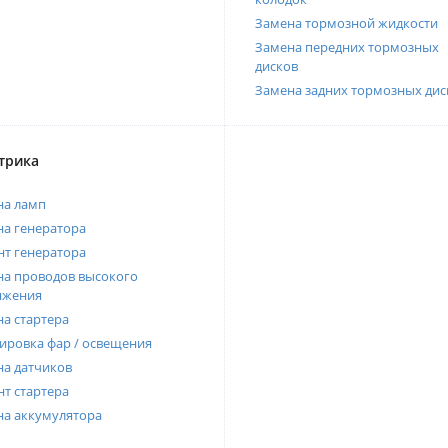
Замена тормозной жидкости
Замена передних тормозных
дисков
Замена задних тормозных дис
трика
на ламп
а генератора
т генератора
а проводов высокого
яжения
а стартера
ировка фар / освещения
а датчиков
т стартера
на аккумулятора