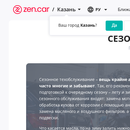
/
Казань
РУ
Ближа
Ваш город
Казань
?
Да
СЕЗ
Сезонное техобслуживание –
вещь крайне а
часто многие и забывают
. Так, его реком
подготовкой к очередному сезону – лету и з
сезонного обслуживания входят: замена мот
обработка кузова от коррозии с помощью а
замена масляного и воздушного фильтров, а
подвески.
Что касается масла, то на зиму залить нужно