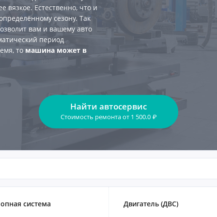
е вязкое. Естественно, что и
 определённому сезону. Так
озволит вам и вашему авто
матический период
ремя, то
машина может в
Найти автосервис
Стоимость ремонта
от
1 500.0
₽
опная система
Двигатель (ДВС)