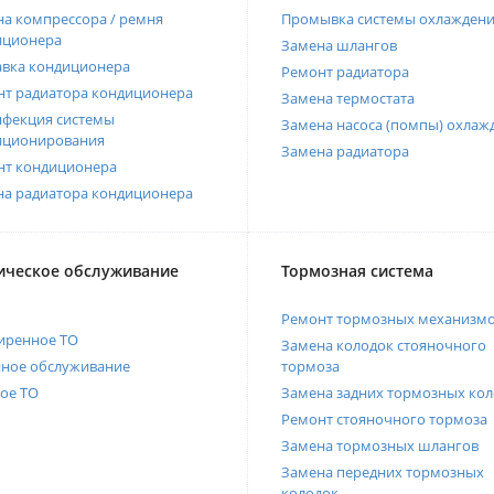
а компрессора / ремня
Промывка системы охлажден
иционера
Замена шлангов
авка кондиционера
Ремонт радиатора
нт радиатора кондиционера
Замена термостата
нфекция системы
Замена насоса (помпы) охлаж
иционирования
Замена радиатора
нт кондиционера
на радиатора кондиционера
ическое обслуживание
Тормозная система
Ремонт тормозных механизм
иренное ТО
Замена колодок стояночного
нное обслуживание
тормоза
ое ТО
Замена задних тормозных кол
Ремонт стояночного тормоза
Замена тормозных шлангов
Замена передних тормозных
колодок