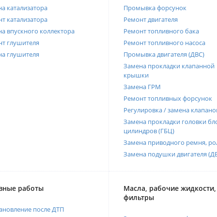
а катализатора
Промывка форсунок
т катализатора
Ремонт двигателя
а впускного коллектора
Ремонт топливного бака
нт глушителя
Ремонт топливного насоса
на глушителя
Промывка двигателя (ДВС)
Замена прокладки клапанной
крышки
Замена ГРМ
Ремонт топливных форсунок
Регулировка / замена клапано
Замена прокладки головки бл
цилиндров (ГБЦ)
Замена приводного ремня, ро
Замена подушки двигателя (Д
вные работы
Масла, рабочие жидкости,
фильтры
ановление после ДТП