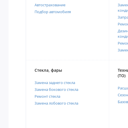
Автострахование
Замен
конд
Подбор автомобиля
Запр
Ремо
Дези
конд
Ремо
Заме
Стекла, фары
Техн
(ТО)
Замена заднего стекла
Расш
Замена бокового стекла
Сезо
Ремонт стекла
Базов
Замена лобового стекла