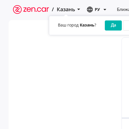
/
Казань
РУ
Ближа
Ваш город
Казань
?
Да