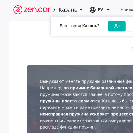
/
Казань
РУ
Ближа
Ваш город
Казань
?
Да
Вынуждают менять пружины различные факт
Например,
по причине банальной «устало
пружины оказываются слабее, а потому прос
пружины просто ломаются
. Казалось бы, 
пережить можно и даже поездить немного. Э
неисправная пружина ускоряет процесс 
именно последние оказываются вынуждены 
раскладе функции пружин.