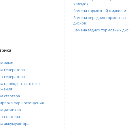
колодок
Замена тормозной жидкости
Замена передних тормозных
дисков
Замена задних тормозных дис
трика
на ламп
а генератора
т генератора
а проводов высокого
яжения
а стартера
ировка фар / освещения
а датчиков
т стартера
на аккумулятора