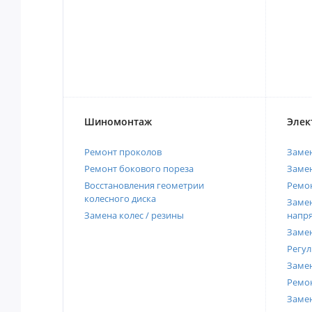
Шиномонтаж
Элек
Ремонт проколов
Заме
Ремонт бокового пореза
Замен
Восстановления геометрии
Ремон
колесного диска
Замен
Замена колес / резины
напр
Замен
Регул
Замен
Ремон
Заме