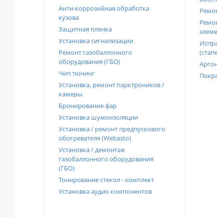
Анти-коррозийная обработка
Ремон
кузова
Ремон
Защитная пленка
элеме
Установка сигнализации
Испра
Ремонт газобаллонного
(стап
оборудования (ГБО)
Аргон
Чип тюнинг
Покра
Установка, ремонт парктроников /
камеры
Бронирование фар
Установка шумоизоляции
Установка / ремонт предпускового
обогревателя (Webasto)
Установка / демонтаж
газобаллонного оборудования
(ГБО)
Тонирование стекол - комплект
Установка аудио компонентов