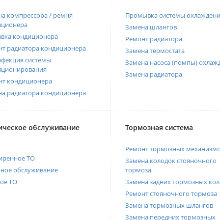
а компрессора / ремня
Промывка системы охлажден
иционера
Замена шлангов
авка кондиционера
Ремонт радиатора
нт радиатора кондиционера
Замена термостата
нфекция системы
Замена насоса (помпы) охлаж
иционирования
Замена радиатора
нт кондиционера
на радиатора кондиционера
ическое обслуживание
Тормозная система
Ремонт тормозных механизм
иренное ТО
Замена колодок стояночного
нное обслуживание
тормоза
ое ТО
Замена задних тормозных кол
Ремонт стояночного тормоза
Замена тормозных шлангов
Замена передних тормозных