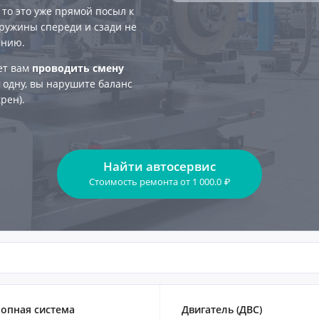
, то это уже прямой посыл к
пружины спереди и сзади не
анию.
ет вам
проводить смену
о одну, вы нарушите баланс
рен).
Найти автосервис
Стоимость ремонта
от
1 000.0
₽
опная система
Двигатель (ДВС)