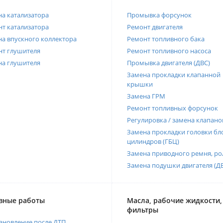
а катализатора
Промывка форсунок
т катализатора
Ремонт двигателя
а впускного коллектора
Ремонт топливного бака
нт глушителя
Ремонт топливного насоса
на глушителя
Промывка двигателя (ДВС)
Замена прокладки клапанной
крышки
Замена ГРМ
Ремонт топливных форсунок
Регулировка / замена клапано
Замена прокладки головки бл
цилиндров (ГБЦ)
Замена приводного ремня, ро
Замена подушки двигателя (Д
вные работы
Масла, рабочие жидкости,
фильтры
ановление после ДТП