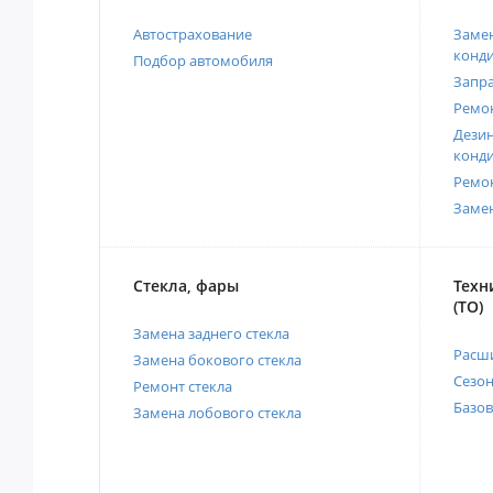
Автострахование
Замен
конд
Подбор автомобиля
Запр
Ремо
Дези
конд
Ремо
Заме
Стекла, фары
Техн
(ТО)
Замена заднего стекла
Расш
Замена бокового стекла
Сезо
Ремонт стекла
Базов
Замена лобового стекла