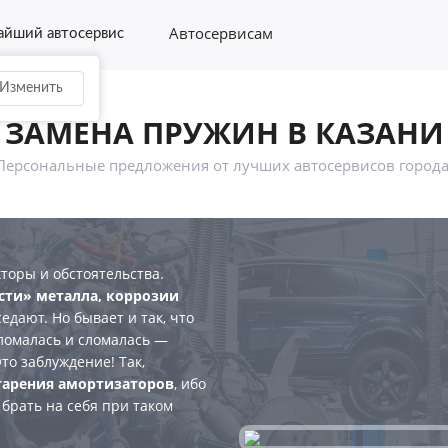
Автосервисам
йший автосервис
Изменить
ЗАМЕНА ПРУЖИН В КАЗАНИ
Персональные предложения от лучших автосервисов города
оры и обстоятельства.
сти» металла, коррозии
едают. Но бывает и так, что
сломалась и сломалась —
то заблуждение! Так,
старения амортизаторов
, ибо
брать на себя при таком