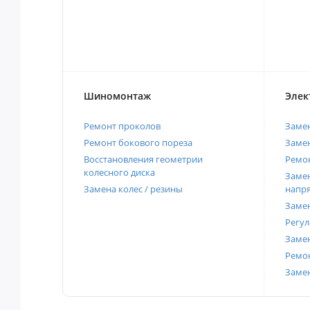
Шиномонтаж
Элек
Ремонт проколов
Заме
Ремонт бокового пореза
Замен
Восстановления геометрии
Ремон
колесного диска
Замен
Замена колес / резины
напр
Замен
Регул
Замен
Ремон
Заме