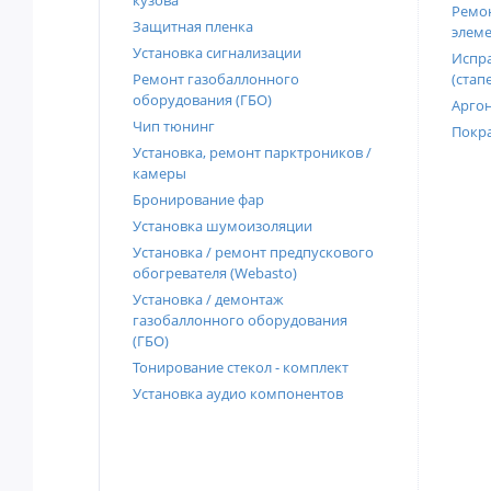
кузова
Ремон
Защитная пленка
элеме
Установка сигнализации
Испра
Ремонт газобаллонного
(стап
оборудования (ГБО)
Аргон
Чип тюнинг
Покра
Установка, ремонт парктроников /
камеры
Бронирование фар
Установка шумоизоляции
Установка / ремонт предпускового
обогревателя (Webasto)
Установка / демонтаж
газобаллонного оборудования
(ГБО)
Тонирование стекол - комплект
Установка аудио компонентов