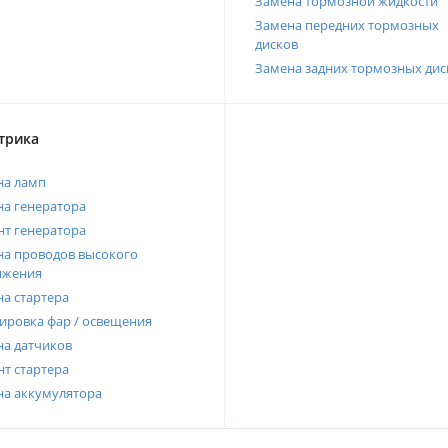
Замена тормозной жидкости
Замена передних тормозных
дисков
Замена задних тормозных дис
трика
на ламп
а генератора
т генератора
а проводов высокого
яжения
а стартера
ировка фар / освещения
а датчиков
т стартера
на аккумулятора