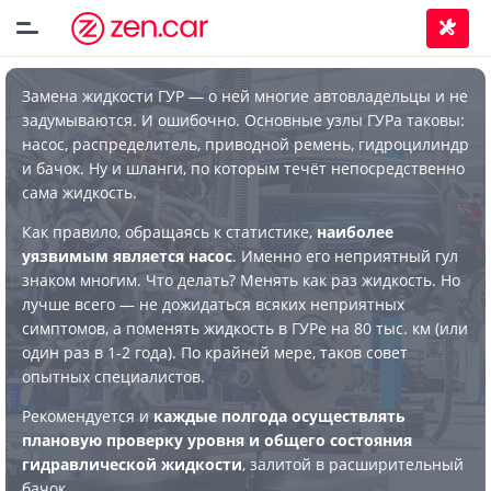
Замена жидкости ГУР — о ней многие автовладельцы и не
задумываются. И ошибочно. Основные узлы ГУРа таковы:
насос, распределитель, приводной ремень, гидроцилиндр
и бачок. Ну и шланги, по которым течёт непосредственно
сама жидкость.
Как правило, обращаясь к статистике,
наиболее
уязвимым является насос
. Именно его неприятный гул
знаком многим. Что делать? Менять как раз жидкость. Но
лучше всего — не дожидаться всяких неприятных
симптомов, а поменять жидкость в ГУРе на 80 тыс. км (или
один раз в 1-2 года). По крайней мере, таков совет
опытных специалистов.
Рекомендуется и
каждые полгода осуществлять
плановую проверку уровня и общего состояния
гидравлической жидкости
, залитой в расширительный
бачок.