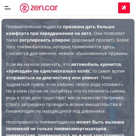
Пневматическая подвеска
призвана дать больше
комфорта при передвижении на авто
. Она позволяет
также
регулировать клиренс
(дорожный просвет). Более
того, пневмобаллоны, которые применяются здесь,
считаются долговечнее, нежели обыкновенные пружины.
Если вы начали замечать, что
автомобиль кренится,
«приседая» на одно/несколько колёс
, то самое время
отправиться на диагностику или ремонт
. Плюс
задуматься нужно, если клиренс своего рода «плавает».
Ни в коем случае не пытайтесь что-то починить самому,
ведь в этом деле существует масса нюансов! Например,
строго запрещено проводить всякие вмешательства в
пневмоподвеску, находящуюся под давлением.
Неисправность пневмоподвески
может быть вызвана
поломкой не только пневмоамортизаторов,
пневмостоек, пневмонасоса, но и ещё электронного