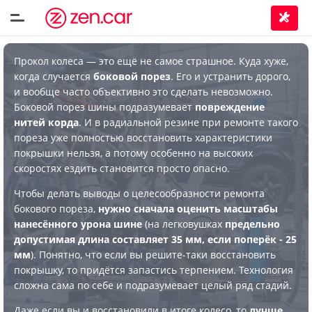
Прокол колеса — это ещё не самое страшное. Куда хуже,
когда случается
боковой порез
. Его и устранить дорого,
и вообще часто объективно это сделать невозможно.
Боковой порез шины подразумевает
повреждение
нитей корда
. И в радиальной резине при ремонте такого
пореза уже полностью восстановить характеристики
покрышки нельзя, а потому особенно на высоких
скоростях ездить становится просто опасно.
Чтобы делать выводы о целесообразности ремонта
бокового пореза,
нужно сначала оценить масштабы
нанесённого урона шине
(на легковушках
предельно
допустимая длина составляет 35 мм, если поперёк - 25
мм
). Понятно, что если вы решите-таки восстановить
покрышку, то придётся запастись терпением. Технология
сложна сама по себе и подразумевает целый ряд стадий.
Даже если вы и восстановили в итоге колесо, то
лучше