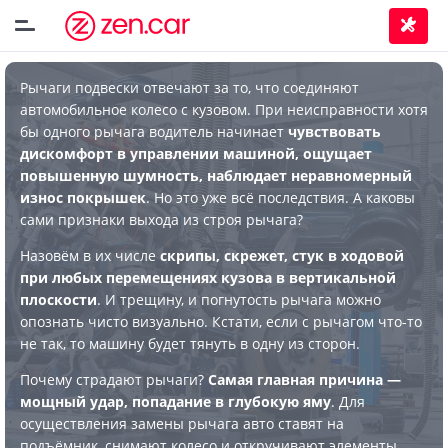
Рычаги подвески отвечают за то, что соединяют
автомобильное колесо с кузовом. При неисправности хотя
бы одного рычага водитель начинает
чувствовать
дискомфорт в управлении машиной, ощущает
повышенную шумность, наблюдает неравномерный
износ покрышек
. Но это уже всё последствия. А каковы
сами признаки выхода из строя рычага?
Назовём в их числе
скрипы, скрежет, стук в ходовой
при любых перемещениях кузова в вертикальной
плоскости
. И трещину, и погнутость рычага можно
опознать чисто визуально. Кстати, если с рычагом что-то
не так, то машину будет тянуть в одну из сторон.
Почему страдают рычаги?
Самая главная причина —
мощный удар, попадание в глубокую яму
. Для
осуществления замены рычага авто ставят на
подъёмник, снимают колесо и откручивают элементы