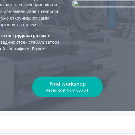
по замене стоек одинаков и
мобиль вывешивают сначала
е уже откручивают сами
прыснуть спреем.
та по трудозатратам и
 задних стоек стабилизатора
ной специфики. Важно:
Find workshop
Repair cost
from
600.0
₽