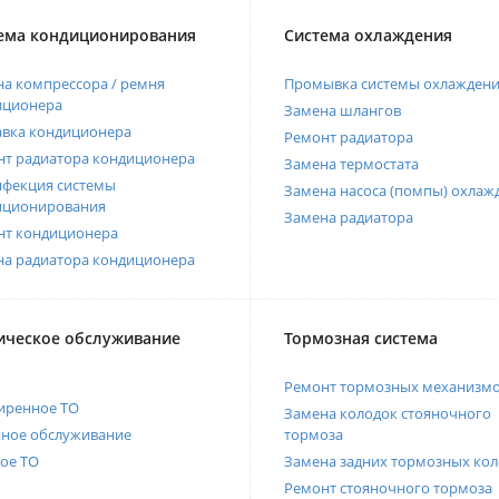
ема кондиционирования
Система охлаждения
а компрессора / ремня
Промывка системы охлажден
иционера
Замена шлангов
авка кондиционера
Ремонт радиатора
нт радиатора кондиционера
Замена термостата
нфекция системы
Замена насоса (помпы) охлаж
иционирования
Замена радиатора
нт кондиционера
на радиатора кондиционера
ическое обслуживание
Тормозная система
Ремонт тормозных механизм
иренное ТО
Замена колодок стояночного
нное обслуживание
тормоза
ое ТО
Замена задних тормозных кол
Ремонт стояночного тормоза