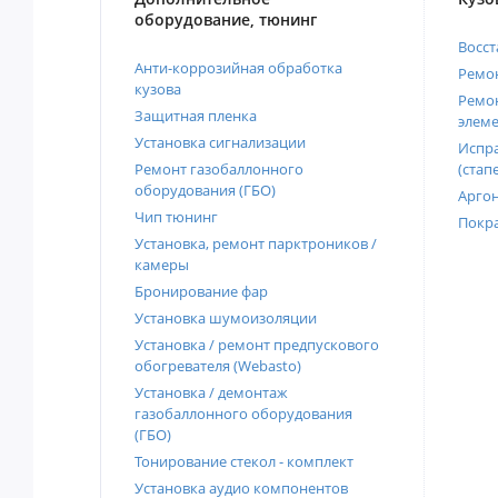
оборудование, тюнинг
Восст
Анти-коррозийная обработка
Ремон
кузова
Ремон
Защитная пленка
элеме
Установка сигнализации
Испра
Ремонт газобаллонного
(стап
оборудования (ГБО)
Аргон
Чип тюнинг
Покра
Установка, ремонт парктроников /
камеры
Бронирование фар
Установка шумоизоляции
Установка / ремонт предпускового
обогревателя (Webasto)
Установка / демонтаж
газобаллонного оборудования
(ГБО)
Тонирование стекол - комплект
Установка аудио компонентов