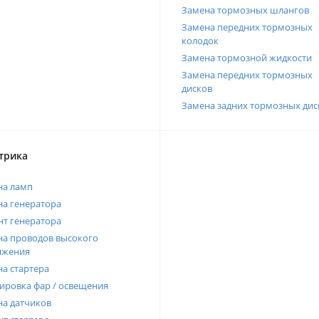
Замена тормозных шлангов
Замена передних тормозных
колодок
Замена тормозной жидкости
Замена передних тормозных
дисков
Замена задних тормозных дис
трика
на ламп
а генератора
т генератора
а проводов высокого
яжения
а стартера
ировка фар / освещения
а датчиков