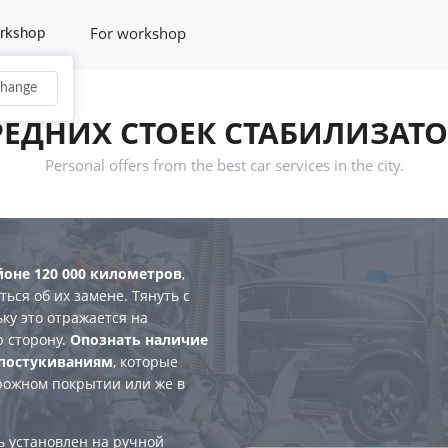
For workshop
rkshop
hange
ЕДНИХ СТОЕК СТАБИЛИЗАТО
Personal offers from the best car services in the city.
йоне 120 000 километров
,
ться об их замене. Тянуть с
ку это отражается на
ю сторону.
Опознать наличие
постукиваниям
, которые
рожном покрытии или же в
ь установлен на ручной