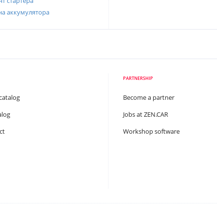
т стартера
на аккумулятора
PARTNERSHIP
catalog
Become a partner
alog
Jobs at ZEN.CAR
ct
Workshop software