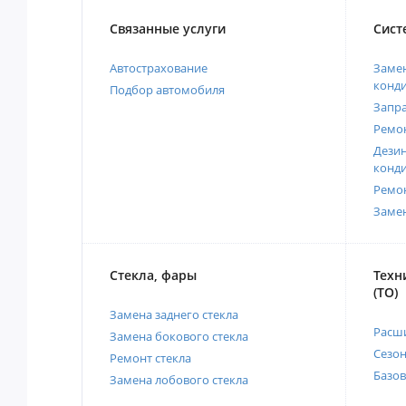
Связанные услуги
Сист
Автострахование
Замен
конд
Подбор автомобиля
Запр
Ремо
Дези
конд
Ремо
Заме
Стекла, фары
Техн
(ТО)
Замена заднего стекла
Расш
Замена бокового стекла
Сезо
Ремонт стекла
Базов
Замена лобового стекла