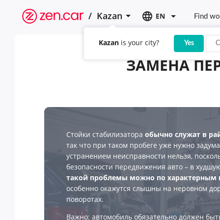
/
Kazan
EN
Find wo
Kazan
is your city?
Yes
C
ЗАМЕНА ПЕР
Стойки стабилизатора
обычно служат в ра
так что при таком пробеге уже нужно задума
устранением неисправности нельзя, посколь
безопасности передвижения авто – в худшу
такой проблемы можно по характерным 
особенно окажутся слышны на неровном до
поворотах.
Важно: автомобиль обязательно должен быт