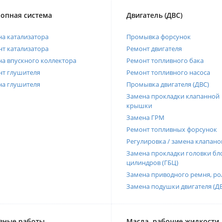
опная система
Двигатель (ДВС)
а катализатора
Промывка форсунок
т катализатора
Ремонт двигателя
а впускного коллектора
Ремонт топливного бака
нт глушителя
Ремонт топливного насоса
на глушителя
Промывка двигателя (ДВС)
Замена прокладки клапанной
крышки
Замена ГРМ
Ремонт топливных форсунок
Регулировка / замена клапано
Замена прокладки головки бл
цилиндров (ГБЦ)
Замена приводного ремня, ро
Замена подушки двигателя (Д
вные работы
Масла, рабочие жидкости,