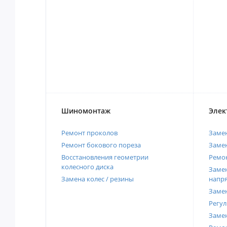
Шиномонтаж
Элек
Ремонт проколов
Заме
Ремонт бокового пореза
Замен
Восстановления геометрии
Ремон
колесного диска
Замен
Замена колес / резины
напр
Замен
Регул
Замен