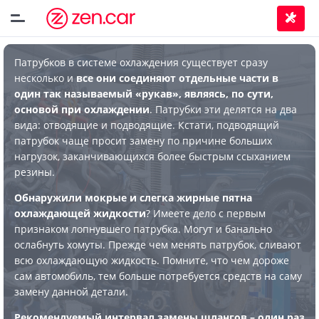
Патрубков в системе охлаждения существует сразу
несколько и
все они соединяют отдельные части в
один так называемый «рукав», являясь, по сути,
основой при охлаждении
. Патрубки эти делятся на два
вида: отводящие и подводящие. Кстати, подводящий
патрубок чаще просит замену по причине больших
нагрузок, заканчивающихся более быстрым ссыханием
резины.
Обнаружили мокрые и слегка жирные пятна
охлаждающей жидкости
? Имеете дело с первым
признаком лопнувшего патрубка. Могут и банально
ослабнуть хомуты. Прежде чем менять патрубок, сливают
всю охлаждающую жидкость. Помните, что чем дороже
сам автомобиль, тем больше потребуется средств на саму
замену данной детали.
Рекомендуемый интервал замены шлангов – один раз