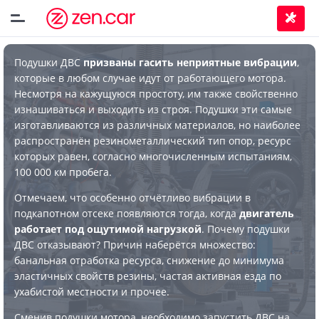
Подушки ДВС
призваны гасить неприятные вибрации
,
которые в любом случае идут от работающего мотора.
Несмотря на кажущуюся простоту, им также свойственно
изнашиваться и выходить из строя. Подушки эти самые
изготавливаются из различных материалов, но наиболее
распространён резинометаллический тип опор, ресурс
которых равен, согласно многочисленным испытаниям,
100 000 км пробега.
Отмечаем, что особенно отчётливо вибрации в
подкапотном отсеке появляются тогда, когда
двигатель
работает под ощутимой нагрузкой
. Почему подушки
ДВС отказывают? Причин наберётся множество:
банальная отработка ресурса, снижение до минимума
эластичных свойств резины, частая активная езда по
ухабистой местности и прочее.
Сменив подушки мотора, необходимо запустить ДВС на