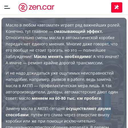
Масло в любом «автомате» играет ряд важнейших ролей.
Конечно, тут главное —
смазывающий эффект.
Относительно смены масла в автоматической коробке
передач нет единого мнения. Многие даже говорят, что
его вообще не стоит трогать, но это — полнейшее
заблуждение!
Масло менять необходимо
! А что иначе?
А иначе — ремонт крайне дорогой трансмиссии.
И не надо дожидаться уже ощутимых неисправностей
наподобие, например, рывков в работе, ведь замена
масла в АКПП — профилактическая мера лишь. А так
автопроизводители, дилеры, автомастерские дают один
совет: масло
меняем на 60-80 тыс. км пробега
.
Замену масла в АКПП сегодня
осуществляют двумя
способами
: путём его слива через отверстие внизу
коробки или же при помощи исключительно
специального приспособления-аппарата. В первом