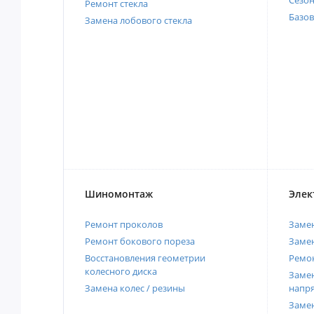
Сезо
Ремонт стекла
Базов
Замена лобового стекла
Шиномонтаж
Элек
Ремонт проколов
Заме
Ремонт бокового пореза
Замен
Восстановления геометрии
Ремон
колесного диска
Замен
Замена колес / резины
напр
Замен