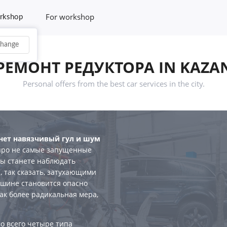
For workshop
rkshop
hange
РЕМОНТ РЕДУКТОРА IN KAZA
Personal offers from the best car services in the city.
анет навязчивый гул и шум
 про не самые запущенные
 вы станете наблюдать
 так сказать, затухающими
машине становится опасно
ак более радикальная мера,
о всего четыре типа