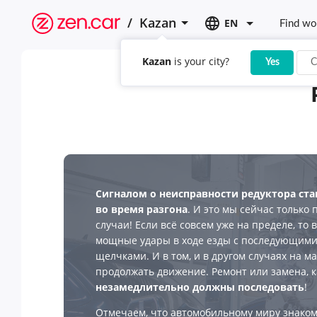
/
Kazan
EN
Find wo
Kazan
is your city?
Yes
C
Сигналом о неисправности редуктора ст
во время разгона
. И это мы сейчас только
случаи! Если всё совсем уже на пределе, то
мощные удары в ходе езды с последующими,
щелчками. И в том, и в другом случаях на 
продолжать движение. Ремонт или замена, к
незамедлительно должны последовать
!
Отмечаем, что автомобильному миру знаком