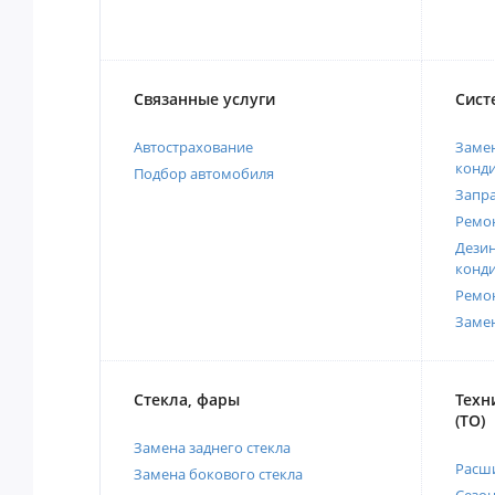
Связанные услуги
Сист
Автострахование
Замен
конд
Подбор автомобиля
Запр
Ремо
Дези
конд
Ремо
Заме
Стекла, фары
Техн
(ТО)
Замена заднего стекла
Расш
Замена бокового стекла