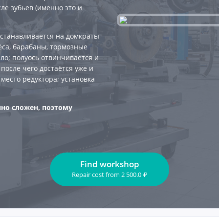
ле зубьев (именно это и
устанавливается на домкраты
ёса, барабаны, тормозные
ло; полуось отвинчивается и
после чего достаётся уже и
 место редуктора; установка
чно сложен, поэтому
Find workshop
Repair cost
from
2 500.0
₽