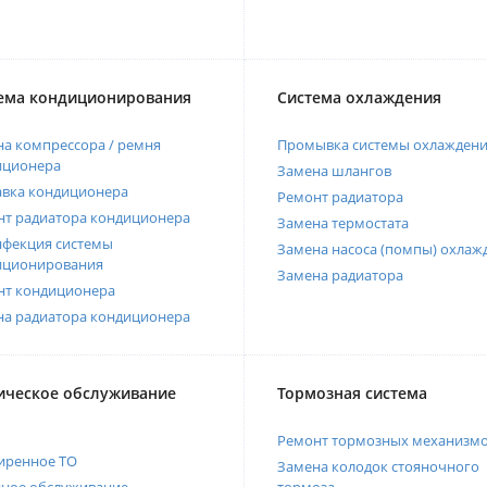
ема кондиционирования
Система охлаждения
а компрессора / ремня
Промывка системы охлажден
иционера
Замена шлангов
авка кондиционера
Ремонт радиатора
нт радиатора кондиционера
Замена термостата
нфекция системы
Замена насоса (помпы) охлаж
иционирования
Замена радиатора
нт кондиционера
на радиатора кондиционера
ическое обслуживание
Тормозная система
Ремонт тормозных механизм
иренное ТО
Замена колодок стояночного