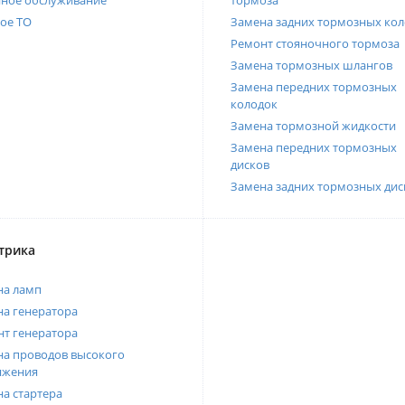
нное обслуживание
тормоза
ое ТО
Замена задних тормозных кол
Ремонт стояночного тормоза
Замена тормозных шлангов
Замена передних тормозных
колодок
Замена тормозной жидкости
Замена передних тормозных
дисков
Замена задних тормозных дис
трика
на ламп
а генератора
т генератора
а проводов высокого
яжения
а стартера