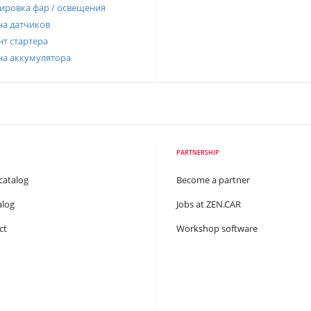
ировка фар / освещения
а датчиков
т стартера
на аккумулятора
PARTNERSHIP
catalog
Become a partner
alog
Jobs at ZEN.CAR
ct
Workshop software