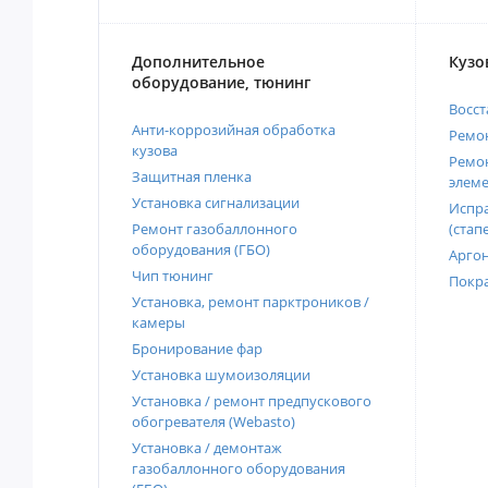
Дополнительное
Кузо
оборудование, тюнинг
Восст
Анти-коррозийная обработка
Ремон
кузова
Ремон
Защитная пленка
элеме
Установка сигнализации
Испра
Ремонт газобаллонного
(стап
оборудования (ГБО)
Аргон
Чип тюнинг
Покра
Установка, ремонт парктроников /
камеры
Бронирование фар
Установка шумоизоляции
Установка / ремонт предпускового
обогревателя (Webasto)
Установка / демонтаж
газобаллонного оборудования