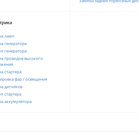
Замена задних тормозных дис
трика
на ламп
а генератора
т генератора
а проводов высокого
яжения
а стартера
ировка фар / освещения
а датчиков
т стартера
на аккумулятора