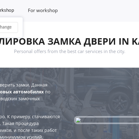
For workshop
rkshop
hange
ЛИРОВКА ЗАМКА ДВЕРИ IN 
Personal offers from the best car services in the city.
оверить замки. Данная
 новых автомобилях
по
аводских замочных
ро. К примеру, стачиваются
. Такая процедура
мков, и после таких работ
 минимумом усилий.