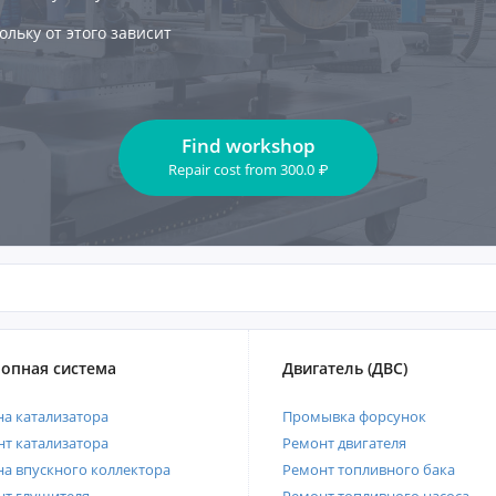
кольку от этого зависит
Find workshop
Repair cost
from
300.0
₽
опная система
Двигатель (ДВС)
а катализатора
Промывка форсунок
т катализатора
Ремонт двигателя
а впускного коллектора
Ремонт топливного бака