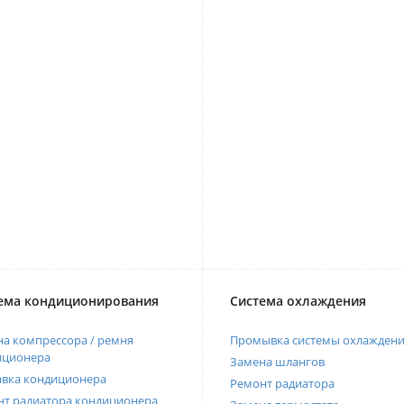
ема кондиционирования
Система охлаждения
а компрессора / ремня
Промывка системы охлажден
иционера
Замена шлангов
авка кондиционера
Ремонт радиатора
нт радиатора кондиционера