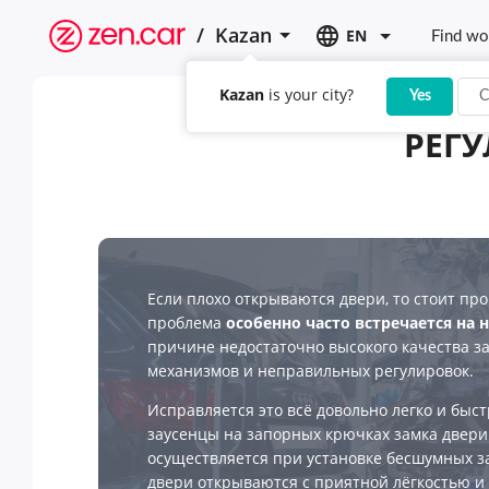
/
Kazan
EN
Find wo
Kazan
is your city?
Yes
C
РЕГУ
Если плохо открываются двери, то стоит пр
проблема
особенно часто встречается на
причине недостаточно высокого качества з
механизмов и неправильных регулировок.
Исправляется это всё довольно легко и быст
заусенцы на запорных крючках замка двери
осуществляется при установке бесшумных за
двери открываются с приятной лёгкостью и