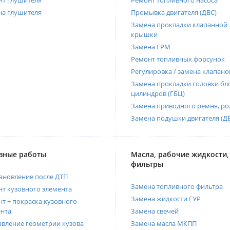
нт глушителя
Ремонт топливного насоса
на глушителя
Промывка двигателя (ДВС)
Замена прокладки клапанной
крышки
Замена ГРМ
Ремонт топливных форсунок
Регулировка / замена клапано
Замена прокладки головки бл
цилиндров (ГБЦ)
Замена приводного ремня, ро
Замена подушки двигателя (Д
вные работы
Масла, рабочие жидкости,
фильтры
ановление после ДТП
Замена топливного фильтра
т кузовного элемента
Замена жидкости ГУР
т + покраска кузовного
нта
Замена свечей
вление геометрии кузова
Замена масла МКПП