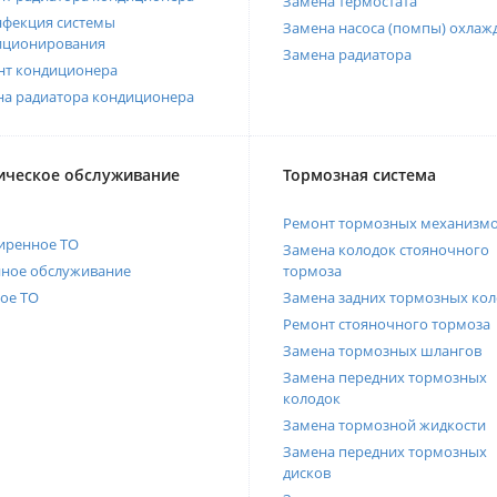
Замена термостата
нфекция системы
Замена насоса (помпы) охлаж
иционирования
Замена радиатора
нт кондиционера
на радиатора кондиционера
ическое обслуживание
Тормозная система
Ремонт тормозных механизм
иренное ТО
Замена колодок стояночного
нное обслуживание
тормоза
ое ТО
Замена задних тормозных кол
Ремонт стояночного тормоза
Замена тормозных шлангов
Замена передних тормозных
колодок
Замена тормозной жидкости
Замена передних тормозных
дисков