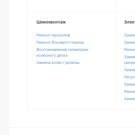
Шиномонтаж
Элек
Ремонт проколов
Заме
Ремонт бокового пореза
Замен
Восстановления геометрии
Ремон
колесного диска
Замен
Замена колес / резины
напр
Замен
Регул
Замен
Ремон
Заме