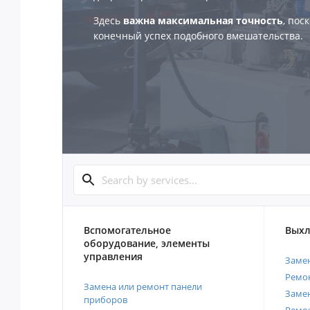
Здесь
важна максимальная точность
, пос
конечный успех подобного вмешательства.
Вспомогательное
Выхл
оборудование, элементы
управления
Замен
Ремон
Замена или ремонт панели
Замен
приборов