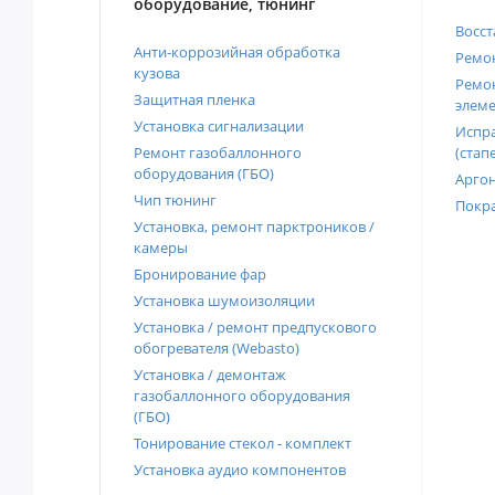
оборудование, тюнинг
Восст
Анти-коррозийная обработка
Ремон
кузова
Ремон
Защитная пленка
элеме
Установка сигнализации
Испра
Ремонт газобаллонного
(стап
оборудования (ГБО)
Аргон
Чип тюнинг
Покра
Установка, ремонт парктроников /
камеры
Бронирование фар
Установка шумоизоляции
Установка / ремонт предпускового
обогревателя (Webasto)
Установка / демонтаж
газобаллонного оборудования
(ГБО)
Тонирование стекол - комплект
Установка аудио компонентов