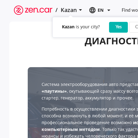
/
Kazan
EN
Find wo
Kazan
is your city?
Yes
C
ДИАГНОСТ
Система электрооборудования авто предста
«паутины»
, окутывающей сразу массу всего
стартер, генератор, аккумулятор и прочее.
Потребность в осуществлении диагностики 
способна возникнуть в любой момент, и её 
профессиональное проведение возможно
и
компьютерным методом
. Только так уда
нюансы и избежать человеческого фактора 