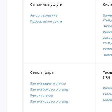
Связанные услуги
Сист
Автострахование
Замен
конд
Подбор автомобиля
Запр
Ремо
Дези
конд
Ремо
Заме
Стекла, фары
Техн
(ТО)
Замена заднего стекла
Расш
Замена бокового стекла
Сезо
Ремонт стекла
Базов
Замена лобового стекла