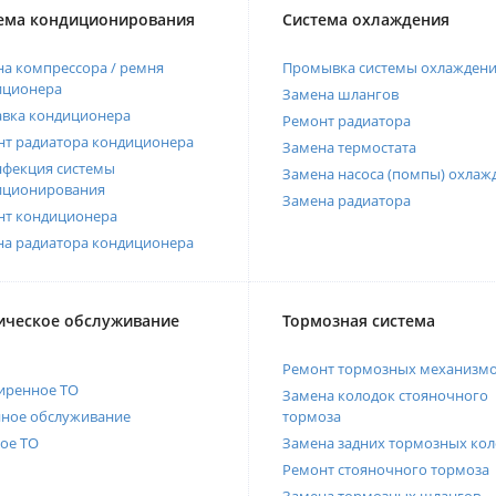
ема кондиционирования
Система охлаждения
а компрессора / ремня
Промывка системы охлажден
иционера
Замена шлангов
авка кондиционера
Ремонт радиатора
нт радиатора кондиционера
Замена термостата
нфекция системы
Замена насоса (помпы) охлаж
иционирования
Замена радиатора
нт кондиционера
на радиатора кондиционера
ическое обслуживание
Тормозная система
Ремонт тормозных механизм
иренное ТО
Замена колодок стояночного
нное обслуживание
тормоза
ое ТО
Замена задних тормозных кол
Ремонт стояночного тормоза