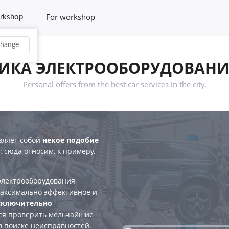
For workshop
rkshop
hange
ИКА ЭЛЕКТРООБОРУДОВАНИЯ
Personal offers from the best car services in the city.
вляет собой
некое подобие
: сюда относим, к примеру,
электрооборудования
максимально эффективное и
сключительно
стся проверить мельчайшие
в поиске неисправностей.