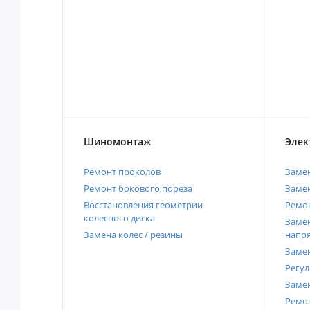
Шиномонтаж
Элек
Ремонт проколов
Заме
Ремонт бокового пореза
Замен
Восстановления геометрии
Ремон
колесного диска
Замен
Замена колес / резины
напр
Замен
Регул
Замен
Ремон