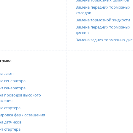
Замена тормозных шлангов
Замена передних тормозных
колодок
Замена тормозной жидкости
Замена передних тормозных
дисков
Замена задних тормозных дис
трика
на ламп
а генератора
т генератора
а проводов высокого
яжения
а стартера
ировка фар / освещения
а датчиков
т стартера