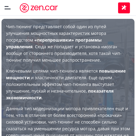
Чип-тюнинг представляет собой один из путей
улучшения мощностных характеристик мотора
посредством
«перепрошивки» программы
управления
. Сюда же попадает и установка «мозга»
вообще от стороннего производителя, хотя такой чип-
тюнинг получил меньшее распространение.
Ключевыми целями чип-тюнинга является
повышение
мощности
и эластичности двигателя. Ещё одним
положительным эффектом чип-тюнинга выступает
улучшение, пускай и незначительное,
показателя
экономичности
.
Данный тип модернизации мотора привлекателен ещё и
тем, что, в отличие от более всесторонней «прокачки»
силовой установки, чип-тюнинг не способен сильно
сказаться на уменьшении ресурса мотора, давая при этом
совершенно иные ощущения от машины при нажатии на