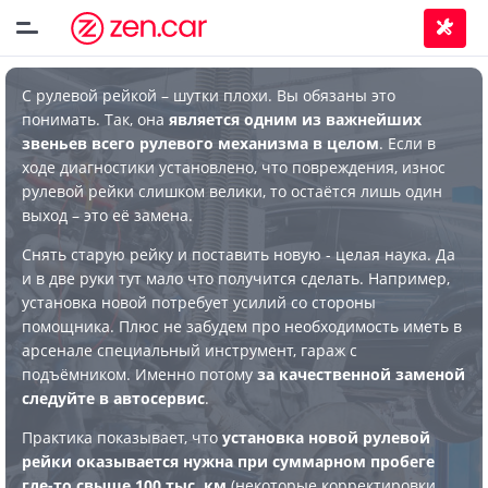
С рулевой рейкой – шутки плохи. Вы обязаны это
понимать. Так, она
является одним из важнейших
звеньев всего рулевого механизма в целом
. Если в
ходе диагностики установлено, что повреждения, износ
рулевой рейки слишком велики, то остаётся лишь один
выход – это её замена.
Снять старую рейку и поставить новую - целая наука. Да
и в две руки тут мало что получится сделать. Например,
установка новой потребует усилий со стороны
помощника. Плюс не забудем про необходимость иметь в
арсенале специальный инструмент, гараж с
подъёмником. Именно потому
за качественной заменой
следуйте в автосервис
.
Практика показывает, что
установка новой рулевой
рейки оказывается нужна при суммарном пробеге
где-то свыше 100 тыс. км
(некоторые корректировки