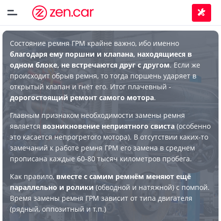
Состояние ремня ГРМ крайне важно, ибо именно
благодаря ему поршни и клапана, находящиеся в
одном блоке, не встречаются друг с другом
. Если же
происходит обрыв ремня, то тогда поршень ударяет в
открытый клапан и гнёт его. Итог плачевный -
дорогостоящий ремонт самого мотора
.
Главным признаком необходимости замены ремня
является
возникновение неприятного свиста
(особенно
это касается непрогретого мотора). В отсутствии каких-то
замечаний к работе ремня ГРМ его замена в среднем
прописана каждые 60-80 тысяч километров пробега.
Как правило,
вместе с самим ремнём меняют ещё
параллельно и ролики
(обводной и натяжной) с помпой.
Время замены ремня ГРМ зависит от типа двигателя
(рядный, оппозитный и т.п.)