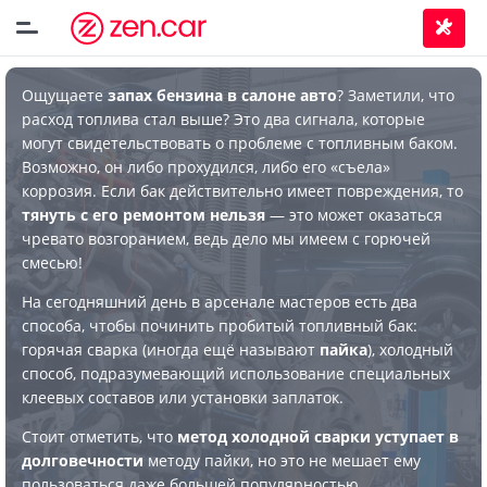
Ощущаете
запах бензина в салоне авто
? Заметили, что
расход топлива стал выше? Это два сигнала, которые
могут свидетельствовать о проблеме с топливным баком.
Возможно, он либо прохудился, либо его «съела»
коррозия. Если бак действительно имеет повреждения, то
тянуть с его ремонтом нельзя
— это может оказаться
чревато возгоранием, ведь дело мы имеем с горючей
смесью!
На сегодняшний день в арсенале мастеров есть два
способа, чтобы починить пробитый топливный бак:
горячая сварка (иногда ещё называют
пайка
), холодный
способ, подразумевающий использование специальных
клеевых составов или установки заплаток.
Стоит отметить, что
метод холодной сварки уступает в
долговечности
методу пайки, но это не мешает ему
пользоваться даже большей популярностью.