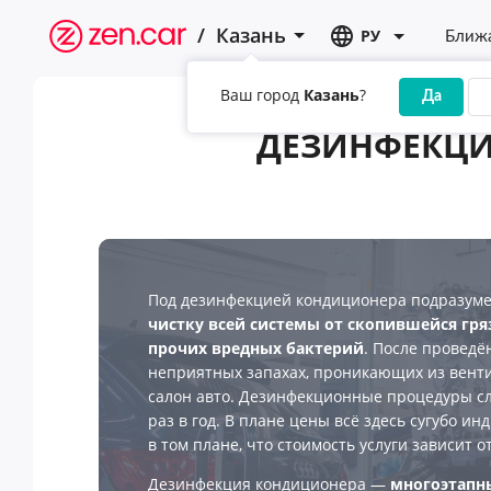
/
Казань
РУ
Ближа
Ваш город
Казань
?
Да
ДЕЗИНФЕКЦИ
Под дезинфекцией кондиционера подразум
чистку всей системы от скопившейся гря
прочих вредных бактерий
. После проведё
неприятных запахах, проникающих из вент
салон авто. Дезинфекционные процедуры с
раз в год. В плане цены всё здесь сугубо и
в том плане, что стоимость услуги зависит 
Дезинфекция кондиционера —
многоэтапны