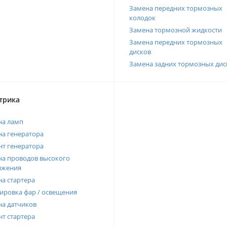
Замена передних тормозных
колодок
Замена тормозной жидкости
Замена передних тормозных
дисков
Замена задних тормозных дис
трика
на ламп
а генератора
т генератора
а проводов высокого
яжения
а стартера
ировка фар / освещения
а датчиков
т стартера