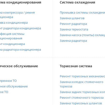
ема кондиционирования
Система охлаждения
а компрессора / ремня
Промывка системы охлажден
иционера
Замена шлангов
авка кондиционера
Ремонт радиатора
нт радиатора кондиционера
Замена термостата
нфекция системы
Замена насоса (помпы) охлаж
иционирования
Замена радиатора
нт кондиционера
на радиатора кондиционера
ическое обслуживание
Тормозная система
Ремонт тормозных механизм
иренное ТО
Замена колодок стояночного
нное обслуживание
тормоза
ое ТО
Замена задних тормозных кол
Ремонт стояночного тормоза
Замена тормозных шлангов