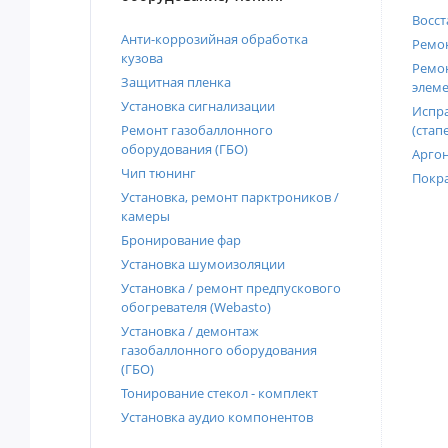
Восст
Анти-коррозийная обработка
Ремон
кузова
Ремон
Защитная пленка
элеме
Установка сигнализации
Испра
Ремонт газобаллонного
(стап
оборудования (ГБО)
Аргон
Чип тюнинг
Покра
Установка, ремонт парктроников /
камеры
Бронирование фар
Установка шумоизоляции
Установка / ремонт предпускового
обогревателя (Webasto)
Установка / демонтаж
газобаллонного оборудования
(ГБО)
Тонирование стекол - комплект
Установка аудио компонентов