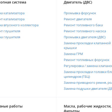
опная система
Двигатель (ДВС)
а катализатора
Промывка форсунок
т катализатора
Ремонт двигателя
а впускного коллектора
Ремонт топливного бака
нт глушителя
Ремонт топливного насоса
на глушителя
Промывка двигателя (ДВС)
Замена прокладки клапанной
крышки
Замена ГРМ
Ремонт топливных форсунок
Регулировка / замена клапано
Замена прокладки головки бл
цилиндров (ГБЦ)
Замена приводного ремня, ро
Замена подушки двигателя (Д
вные работы
Масла, рабочие жидкости,
фильтры