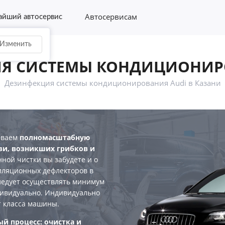
Автосервисам
йший автосервис
Изменить
Я СИСТЕМЫ КОНДИЦИОНИР
Дезинфекция системы кондиционирования Audi в Казани
еваем
полномасштабную
зи, возникших грибков и
нной чистки вы забудете и о
иляционных дефлекторов в
ледует осуществлять минимум
ндивидуально. Индивидуально
от класса машины.
й процесс: очистка и