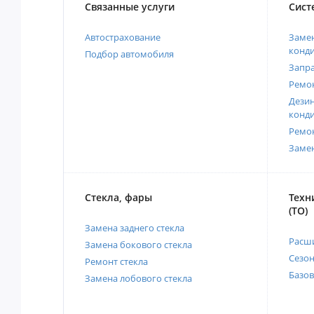
Связанные услуги
Сист
Автострахование
Замен
конд
Подбор автомобиля
Запр
Ремо
Дези
конд
Ремо
Заме
Стекла, фары
Техн
(ТО)
Замена заднего стекла
Расш
Замена бокового стекла
Сезо
Ремонт стекла
Базов
Замена лобового стекла