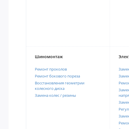
Шиномонтаж
Элек
Ремонт проколов
Заме
Ремонт бокового пореза
Замен
Восстановления геометрии
Ремон
колесного диска
Замен
Замена колес / резины
напр
Замен
Регул
Замен
Ремон