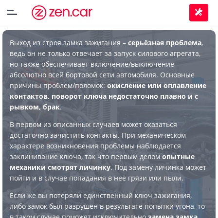
Выход из строя замка зажигания –
серьёзная проблема
,
ведь он не только отвечает за запуск силового агрегата,
но также обеспечивает включение/выключение
абсолютно всей бортовой сети автомобиля. Основные
причины проблем/поломок:
окисление или оплавление
контактов, поворот ключа недостаточно плавно и с
рывком, брак
.
В первом из описанных случаев может оказаться
достаточно зачистить контакты. При механическом
характере возникновения проблемы наблюдается
заклинивание ключа, так что первым делом
опытные
механики смотрят личинку
. Под замену личинка может
пойти и в случае попадания в неё грязи или пыли.
Если же вы потеряли единственный ключ зажигания,
либо замок был разрушен в результате попытки угона, то
в таком случае поможет исключительно
замена замка