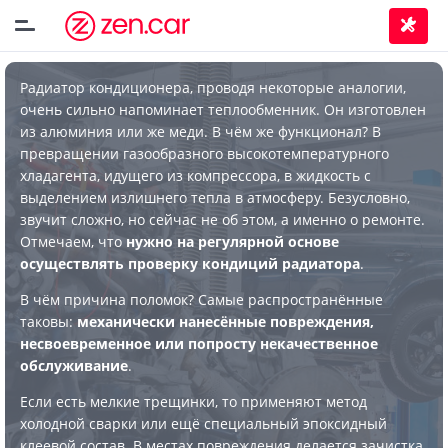
Радиатор кондиционера, проводя некоторые аналогии,
очень сильно напоминает теплообменник. Он изготовлен
из алюминия или же меди. В чём же функционал? В
превращении газообразного высокотемпературного
хладагента, идущего из компрессора, в жидкость с
выделением излишнего тепла в атмосферу. Безусловно,
звучит сложно, но сейчас не об этом, а именно о ремонте.
Отмечаем, что
нужно на регулярной основе
осуществлять проверку кондиций радиатора
.
В чём причина поломок? Самые распространённые
таковы:
механически нанесённые повреждения,
несвоевременное или попросту некачественное
обслуживание
.
Если есть мелкие трещинки, то применяют метод
холодной сварки или ещё специальный эпоксидный
клеевой состав. В местах повреждения делается зачистка